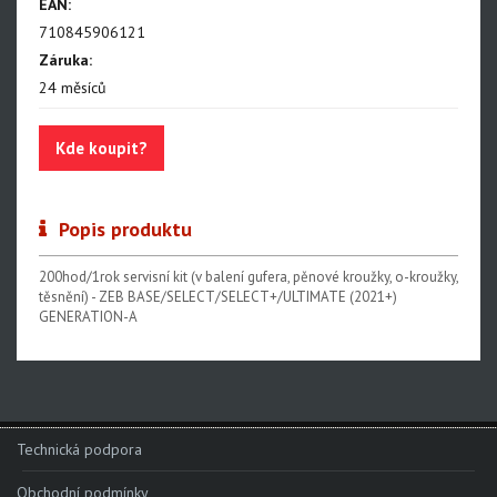
EAN:
Paragon
710845906121
Záruka:
Rudy
24 měsíců
Monarch, Monarch Plus
SIDLuxe
Kde koupit?
Deluxe, Super Deluxe
Super Deluxe - NEW!!!
Popis produktu
Vivid - NEW!!!
200hod/1rok servisní kit (v balení gufera, pěnové kroužky, o-kroužky,
těsnění) - ZEB BASE/SELECT/SELECT+/ULTIMATE (2021+)
Reverb AXS - NEW!!!
GENERATION-A
Reverb AXS XPLR
Reverb
Oleje, maziva, kapaliny
Technická podpora
Odvzdušňovací sady
Obchodní podmínky