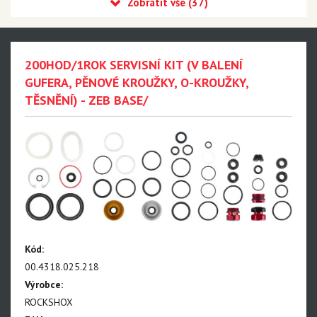
Recon
Reba
Sid
200HOD/1ROK SERVISNÍ KIT (V BALENÍ
35
GUFERA, PĚNOVÉ KROUŽKY, O-KROUŽKY,
TĚSNĚNÍ) - ZEB BASE/
Revelation
Sektor
Pike
Psylo
Yari
Lyrik - NEW!!!
Kód:
Zeb - NEW!!!
00.4318.025.218
Domain
Výrobce:
ROCKSHOX
BoXXer - NEW!!!