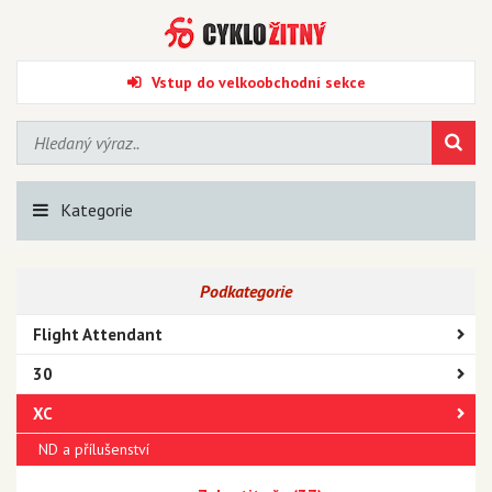
Vstup do velkoobchodní sekce
Kategorie
Podkategorie
Flight Attendant
30
XC
ND a přílušenství
Judy