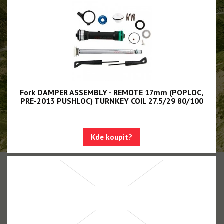
BoXXer - NEW!!!
Paragon
Rudy
Monarch, Monarch Plus
SIDLuxe
Fork DAMPER ASSEMBLY - REMOTE 17mm (POPLOC,
Deluxe, Super Deluxe
PRE-2013 PUSHLOC) TURNKEY COIL 27.5/29 80/100
Super Deluxe - NEW!!!
Vivid - NEW!!!
Kde koupit?
Reverb AXS - NEW!!!
Reverb AXS XPLR
Reverb
Oleje, maziva, kapaliny