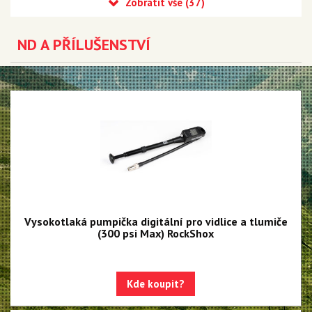
Recon
ND A PŘÍLUŠENSTVÍ
Reba
Sid
35
Revelation
Sektor
Pike
Psylo
Vysokotlaká pumpička digitální pro vidlice a tlumiče
Yari
(300 psi Max) RockShox
Lyrik - NEW!!!
Zeb - NEW!!!
Kde koupit?
Domain