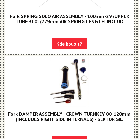
Odvzdušňovací sady
Fork SPRING SOLO AIR ASSEMBLY - 100mm-29 (UPPER
Upgrade kity
TUBE 300) (279mm AIR SPRING LENGTH, INCLUD
Nářadí, hustilky
Náhradní díly k vidlicím
Kde koupit?
Náhradní díly k tlumičům
Náhradní díly k sedlovkám
Pevné osy
Blatníky
Fork DAMPER ASSEMBLY - CROWN TURNKEY 80-120mm
(INCLUDES RIGHT SIDE INTERNALS) - SEKTOR SIL