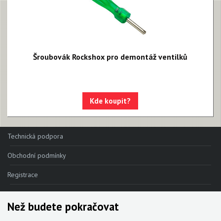
Šroubovák Rockshox pro demontáž ventilků
Kde koupit?
Technická podpora
Obchodní podmínky
Registrace
Reklamace
Než budete pokračovat
Kde nakoupit