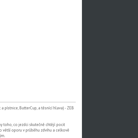
 pístnice, ButterCup, a těsnící hlava) - ZEB
oho, co jezdci skutečně chtějí: pocit
větší oporu v průběhu zdvihu a celkově
mým.