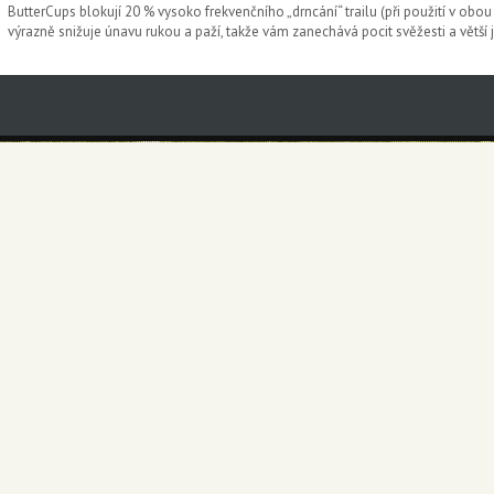
ButterCups blokují 20 % vysoko frekvenčního „drncání“ trailu (při použití v obou
výrazně snižuje únavu rukou a paží, takže vám zanechává pocit svěžesti a větší ji