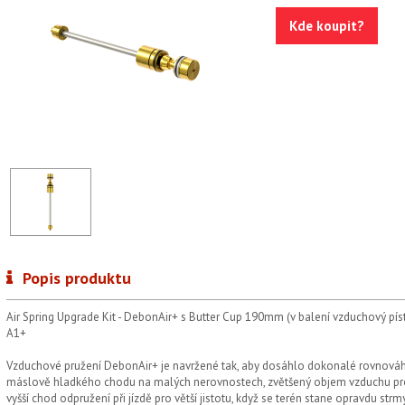
Kde koupit?
Popis produktu
Air Spring Upgrade Kit - DebonAir+ s Butter Cup 190mm (v balení vzduchový píst a
A1+
Vzduchové pružení DebonAir+ je navržené tak, aby dosáhlo dokonalé rovnováhy t
máslově hladkého chodu na malých nerovnostech, zvětšený objem vzduchu pro 
vyšší chod odpružení při jízdě pro větší jistotu, když se terén stane opravdu str