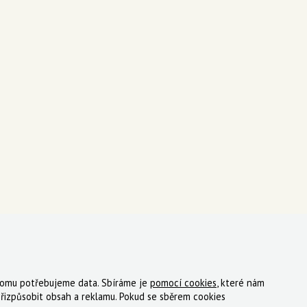
 tomu potřebujeme data. Sbíráme je
pomocí cookies
, které nám
ky
Registrace
Reklamace
Kde nakoupit
Kontakt
řizpůsobit obsah a reklamu. Pokud se sběrem cookies