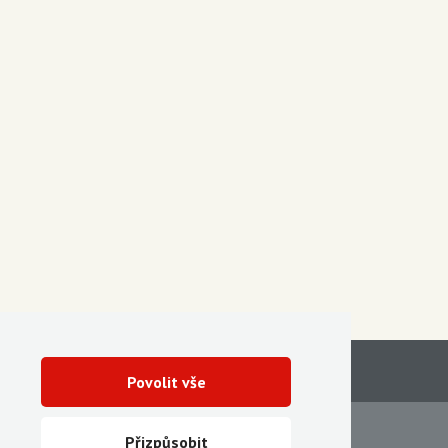
Povolit vše
Servis
Ke stažení
Přizpůsobit