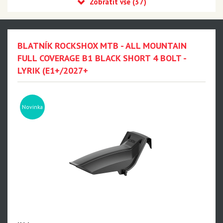
Recon
Reba
Sid
BLATNÍK ROCKSHOX MTB - ALL MOUNTAIN
35
FULL COVERAGE B1 BLACK SHORT 4 BOLT -
LYRIK (E1+/2027+
Revelation
Sektor
Pike
Novinka
Psylo
Yari
Lyrik - NEW!!!
Zeb - NEW!!!
Domain
BoXXer - NEW!!!