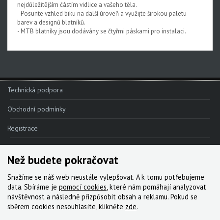
nejdůležitějším částím vidlice a vašeho těla.
Odvzdušňovací sady
- Posunte vzhled biku na další úroveň a využijte širokou paletu
barev a designů blatníků.
Upgrade kity
- MTB blatníky jsou dodávány se čtyřmi páskami pro instalaci.
Nářadí, hustilky
Náhradní díly k vidlicím
Náhradní díly k tlumičům
Technická podpora
Náhradní díly k sedlovkám
Obchodní podmínky
Pevné osy
Registrace
Blatníky
Reklamace
Než budete pokračovat
Kde nakoupit
Snažíme se náš web neustále vylepšovat. A k tomu potřebujeme
Kontakt
data. Sbíráme je
pomocí cookies
, které nám pomáhají analyzovat
návštěvnost a následně přizpůsobit obsah a reklamu. Pokud se
Servis
sběrem cookies nesouhlasíte, klikněte
zde
.