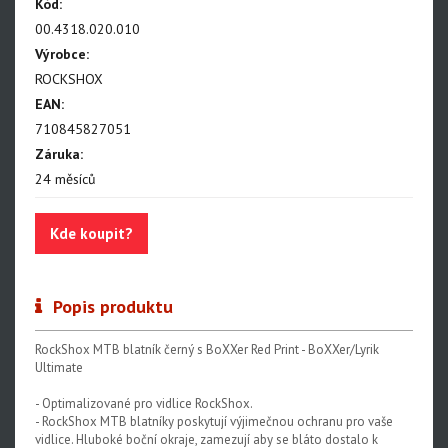
Kód:
BoXXer - NEW!!!
00.4318.020.010
Paragon
Výrobce:
ROCKSHOX
Rudy
EAN:
Monarch, Monarch Plus
710845827051
Záruka:
SIDLuxe
24 měsíců
Deluxe, Super Deluxe
Super Deluxe - NEW!!!
Kde koupit?
Vivid - NEW!!!
Reverb AXS - NEW!!!
Popis produktu
Reverb AXS XPLR
RockShox MTB blatník černý s BoXXer Red Print - BoXXer/Lyrik
Ultimate
Reverb
- Optimalizované pro vidlice RockShox.
- RockShox MTB blatníky poskytují výjimečnou ochranu pro vaše
Oleje, maziva, kapaliny
vidlice. Hluboké boční okraje, zamezují aby se bláto dostalo k