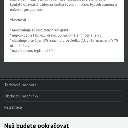
kontatů obzvláště užitečná, krátká spojení mohou být odstraněna a
může se jim zabránit.
Vlastnosti
* neobsahuje silikon, teflon ani grafit
* nepoškozuje lak, kůži, dřevo, gumu, umělé hmoty a látky
* obsahuje právě jen 3% hnacího prostředku (CO2), to znamená 97%
účinné látky.
* má zápalnou teplotu 78°C
Technická podpora
Obchodní podmínky
Registrace
Reklamace
Než budete pokračovat