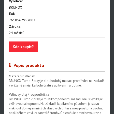
Výrobce:
BRUNOX
EAN:
7610567953003
Záruka:
24 měsíců
Kde koupit?
Popis produktu
Mazací prostředek
BRUNOX Turbo-Spray je dlouhodobý mazací prostředek na základě
vyvážené směsi karbohydrátů s aditivem Turboline.
Vzlínavý olej / rozpouštěč rzi
BRUNOX Turbo-Spray je multikomponentní mazací olej s vynikající
vzlínavou schopností. Na základě kapilárního působení je stavu
vniknout do nejjemnějších vlasových trhlin a meziprostor a uvolnit
např. během chvilky zatvrdlé šrouby. Odstraňuje povrchovou rez a