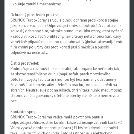
uvolňuje zatuhlé mechanizmy.
Ochranný prostředek proti rzi
BRUNOX Turbo-Spray zaručuje plnou ochranu proti korozi stejně
jako konzervaci dutin. Odpovídající směs karbohydrátů zaručuje jak
souvislý ochranný film, tak také nutnou tloušťku vrstvy, která vytěsní
každou vlhkost. Tvoří průhledný, neviditelný, netvrdnoucí film, který
ve většině případů není nutno odstraňovat (výjímka: lakování). Tento
film chrání po určitý čas proti korozi (asi 6 měsíců) a působí
odpudivě na nečistoty.
Čistící prostředek
Podmačuje a rozpouští jak minerální, tak i organické nečistoty tak,
že skvrny téměř všeho druhu (např. asfalt, prach z brzdového
obložení, zbytky lepidla aj.) mohou být bez námahy odstraněny.
Rozpouští také pozůstatky střelného prachu, tombaku a mědi na
zbraních. Neutralizuje pot na rukách, chrání také hliník, měď, mosaz,
chromované a galvanicky ošetřené plechy stejně jako nerezovou
ocel.
Kontaktní sprej
BRUNOX Turbo-Sprej má velice malé povrchové pnutí a
odpovídající přilnavost ke kovům, takže zamezuje zvlhnutí kontaktů.
Velmi vysoká odolnost proti průrazu (45 kV/cm) dovoluje použití
také u velmi citlivých obvodů. Tato vlastnost je u elektrických