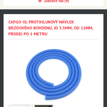
Kabelové sety
Koncovky
Lanka
CAPGO OL PROTIHLUKOVÝ NÁVLEK
Návleky na bovdeny
BRZDOVÉHO BOVDENU, ID 5.5MM, OD 11MM,
PRODEJ PO 1 METRU
Maxima Racing Oils
MILKIT
MONTONE
Cyklostar
Panasonic
Výprodej