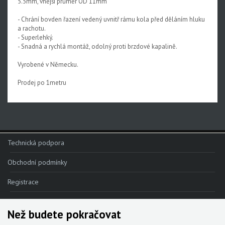
5.5mm, vnější průměr OD 11mm
- Chrání bovden řazení vedený uvnitř rámu kola před děláním hluku
a rachotu.
- Superlehký.
- Snadná a rychlá montáž, odolný proti brzdové kapalině.
Vyrobené v Německu.
Prodej po 1metru
Technická podpora
Obchodní podmínky
Registrace
Reklamace
Než budete pokračovat
Kde nakoupit