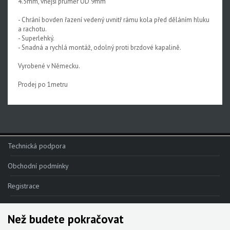
4.5mm, vnější průměr OD 9mm
- Chrání bovden řazení vedený uvnitř rámu kola před děláním hluku
a rachotu.
- Superlehký.
- Snadná a rychlá montáž, odolný proti brzdové kapalině.
Vyrobené v Německu.
Prodej po 1metru
Technická podpora
Obchodní podmínky
Registrace
Reklamace
Než budete pokračovat
Kde nakoupit