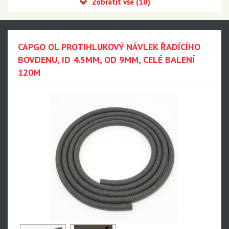
Kabelové sety
Koncovky
Lanka
CAPGO OL PROTIHLUKOVÝ NÁVLEK ŘADÍCÍHO
Návleky na bovdeny
BOVDENU, ID 4.5MM, OD 9MM, CELÉ BALENÍ
120M
Maxima Racing Oils
MILKIT
MONTONE
Velo
Cyklostar
Panasonic
Výprodej