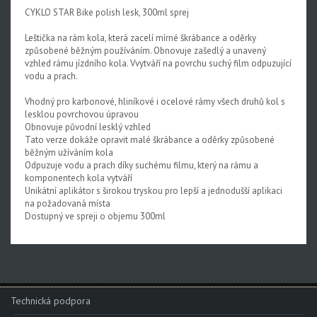
CYKLO STAR Bike polish lesk, 300ml sprej
Leštička na rám kola, která zacelí mírné škrábance a oděrky
způsobené běžným používáním. Obnovuje zašedlý a unavený
vzhled rámu jízdního kola. Vvytváří na povrchu suchý film odpuzující
vodu a prach.
Vhodný pro karbonové, hliníkové i ocelové rámy všech druhů kol s
lesklou povrchovou úpravou
Obnovuje původní lesklý vzhled
Tato verze dokáže opravit malé škrábance a oděrky způsobené
běžným užíváním kola
Odpuzuje vodu a prach díky suchému filmu, který na rámu a
komponentech kola vytváří
Unikátní aplikátor s širokou tryskou pro lepší a jednodušší aplikaci
na požadovaná místa
Dostupný ve spreji o objemu 300ml
Technická podpora