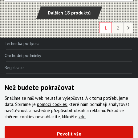
Dalších 18 produktů
1
2
Technická podpora
Obchodní podmínky
Registrace
Reklamace
Než budete pokračovat
Kde nakoupit
Snažíme se náš web neustále vylepšovat. A k tomu potřebujeme
Kontakt
data. Sbíráme je
pomocí cookies
, které nám pomáhají analyzovat
návštěvnost a následně přizpůsobit obsah a reklamu. Pokud se
Servis
sběrem cookies nesouhlasíte, klikněte
zde
.
Ke stažení
Povolit vše