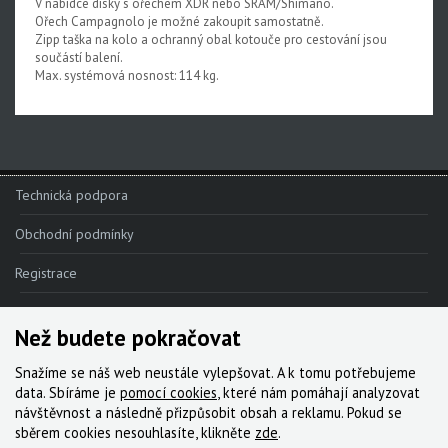
V nabídce disky s ořechem XDR nebo SRAM/Shimano.
Ořech Campagnolo je možné zakoupit samostatně.
Zipp taška na kolo a ochranný obal kotouče pro cestování jsou
součástí balení.
Max. systémová nosnost: 114 kg.
Technická podpora
Obchodní podmínky
Registrace
Reklamace
Než budete pokračovat
Kde nakoupit
Snažíme se náš web neustále vylepšovat. A k tomu potřebujeme
Kontakt
data. Sbíráme je
pomocí cookies
, které nám pomáhají analyzovat
návštěvnost a následně přizpůsobit obsah a reklamu. Pokud se
Servis
sběrem cookies nesouhlasíte, klikněte
zde
.