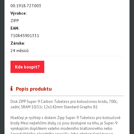
00.1918.727.003
Výrobce:
ZIPP
EAN:
710845901331
Záruka:
24 měsíců
Kde koupit?
Popis produktu
Disk ZIPP Super-9 Carbon Tubeless pro kotoučovou brzdu, 700c,
zadní, SRAM 10/11r, 12x142mm Standard Graphic B1
Hladčeji je rychleji s diskem Zipp Super-9 Tubeless pro kotoučové
brzdy. Mezi nejlehčími disky, co jsou dostupné na trhu, je Super-9
vynikajícím doplňkem vašeho moderního triatlonového nebo
časovkářského závodního speciálu. Jeho zdokonalený tvar se