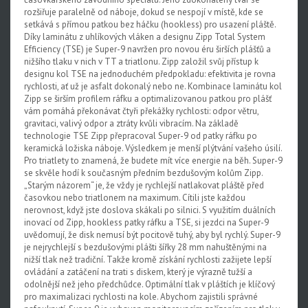
rozšiřuje paralelně od náboje, dokud se nespojí v místě, kde se
setkává s přímou patkou bez háčku (hookless) pro usazení pláště.
Díky laminátu z uhlíkových vláken a designu Zipp Total System
Efficiency (TSE) je Super-9 navržen pro novou éru širších plášťů a
nižšího tlaku v nich v TT a triatlonu. Zipp založil svůj přístup k
designu kol TSE na jednoduchém předpokladu: efektivita je rovna
rychlosti, ať už je asfalt dokonalý nebo ne. Kombinace laminátu kol
Zipp se širším profilem ráfku a optimalizovanou patkou pro plášť
vám pomáhá překonávat čtyři překážky rychlosti: odpor větru,
gravitaci, valivý odpor a ztráty kvůli vibracím. Na základě
technologie TSE Zipp přepracoval Super-9 od patky ráfku po
keramická ložiska náboje. Výsledkem je menší plýtvání vašeho úsilí.
Pro triatlety to znamená, že budete mít více energie na běh. Super-9
se skvěle hodí k současným předním bezdušovým kolům Zipp.
„Starým názorem“ je, že vždy je rychlejší natlakovat pláště před
časovkou nebo triatlonem na maximum. Cítili jste každou
nerovnost, když jste doslova skákali po silnici. S využitím duálních
inovací od Zipp, hookless patky ráfku a TSE, si jezdci na Super-9
uvědomují, že disk nemusí být pocitově tuhý, aby byl rychlý. Super-9
je nejrychlejší s bezdušovými plášti šířky 28 mm nahuštěnými na
nižší tlak než tradiční. Takže kromě získání rychlosti zažijete lepší
ovládání a zatáčení na trati s diskem, který je výrazně tužší a
odolnější než jeho předchůdce. Optimální tlak v pláštích je klíčový
pro maximalizaci rychlosti na kole. Abychom zajistili správné