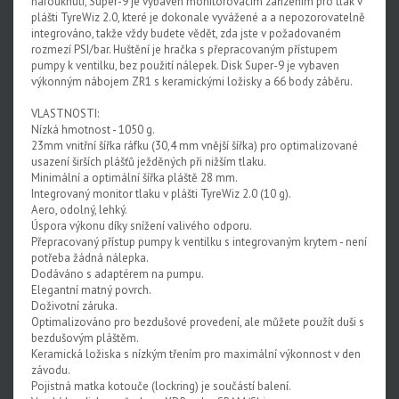
nafouknutí, Super-9 je vybaven monitorovacím zařízením pro tlak v
plášti TyreWiz 2.0, které je dokonale vyvážené a a nepozorovatelně
integrováno, takže vždy budete vědět, zda jste v požadovaném
rozmezí PSI/bar. Huštění je hračka s přepracovaným přístupem
pumpy k ventilku, bez použití nálepek. Disk Super-9 je vybaven
výkonným nábojem ZR1 s keramickými ložisky a 66 body záběru.
VLASTNOSTI:
Nízká hmotnost - 1050 g.
23mm vnitřní šířka ráfku (30,4 mm vnější šířka) pro optimalizované
usazení širších plášťů ježděných při nižším tlaku.
Minimální a optimální šířka pláště 28 mm.
Integrovaný monitor tlaku v plášti TyreWiz 2.0 (10 g).
Aero, odolný, lehký.
Úspora výkonu díky snížení valivého odporu.
Přepracovaný přístup pumpy k ventilku s integrovaným krytem - není
potřeba žádná nálepka.
Dodáváno s adaptérem na pumpu.
Elegantní matný povrch.
Doživotní záruka.
Optimalizováno pro bezdušové provedení, ale můžete použít duši s
bezdušovým pláštěm.
Keramická ložiska s nízkým třením pro maximální výkonnost v den
závodu.
Pojistná matka kotouče (lockring) je součástí balení.