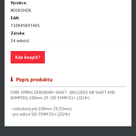
Výrobce:
BoXXer - NEW!!!
ROCKSHOX
Paragon
EAN:
710845897405
Rudy
Záruka:
Monarch, Monarch Plus
24 měsíců
SIDLuxe
Kde koupit?
Deluxe, Super Deluxe
Super Deluxe - NEW!!!
Popis produktu
Vivid - NEW!!!
Reverb AXS - NEW!!!
FORK SPRING DEBONAIR+ SHAFT - (INCLUDES AIR SHAFT AND
BUMPERS) 100mm-29 - SID 35MM D1+ (2024+)
Reverb AXS XPLR
- vzduchový píst 100mm-29 (32mm)
Reverb
- pro vidlice SID 35MM D1+ (2024+)
Oleje, maziva, kapaliny