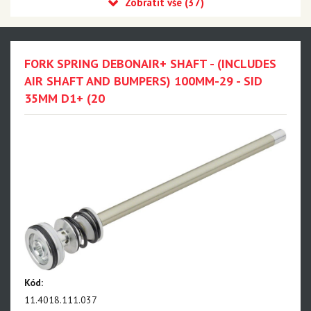
Recon
Reba
Sid
FORK SPRING DEBONAIR+ SHAFT - (INCLUDES
ND a přílušenství
AIR SHAFT AND BUMPERS) 100MM-29 - SID
35
35MM D1+ (20
Revelation
Sektor
Pike
Psylo
Yari
Lyrik - NEW!!!
Zeb - NEW!!!
Kód:
Domain
11.4018.111.037