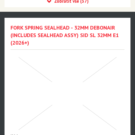
Recon
Reba
Sid
FORK SPRING SEALHEAD - 32MM DEBONAIR
ND a přílušenství
(INCLUDES SEALHEAD ASSY) SID SL 32MM E1
35
(2026+)
Revelation
Sektor
Pike
Psylo
Yari
Lyrik - NEW!!!
Zeb - NEW!!!
Domain