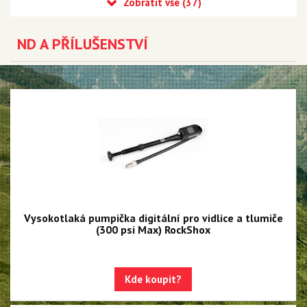
Recon
ND A PŘÍLUŠENSTVÍ
Reba
Sid
35
Revelation
Sektor
Pike
Psylo
Vysokotlaká pumpička digitální pro vidlice a tlumiče
Yari
(300 psi Max) RockShox
Lyrik - NEW!!!
Zeb - NEW!!!
Kde koupit?
Domain