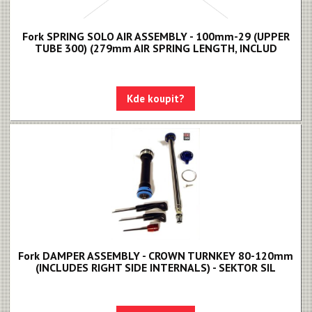
Odvzdušňovací sady
Fork SPRING SOLO AIR ASSEMBLY - 100mm-29 (UPPER
Upgrade kity
TUBE 300) (279mm AIR SPRING LENGTH, INCLUD
Nářadí, hustilky
Náhradní díly k vidlicím
Kde koupit?
Náhradní díly k tlumičům
Náhradní díly k sedlovkám
Pevné osy
Blatníky
Fork DAMPER ASSEMBLY - CROWN TURNKEY 80-120mm
(INCLUDES RIGHT SIDE INTERNALS) - SEKTOR SIL