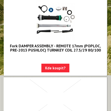
BoXXer - NEW!!!
Paragon
Rudy
Monarch, Monarch Plus
SIDLuxe
Fork DAMPER ASSEMBLY - REMOTE 17mm (POPLOC,
Deluxe, Super Deluxe
PRE-2013 PUSHLOC) TURNKEY COIL 27.5/29 80/100
Super Deluxe - NEW!!!
Vivid - NEW!!!
Kde koupit?
Reverb AXS - NEW!!!
Reverb AXS XPLR
Reverb
Oleje, maziva, kapaliny