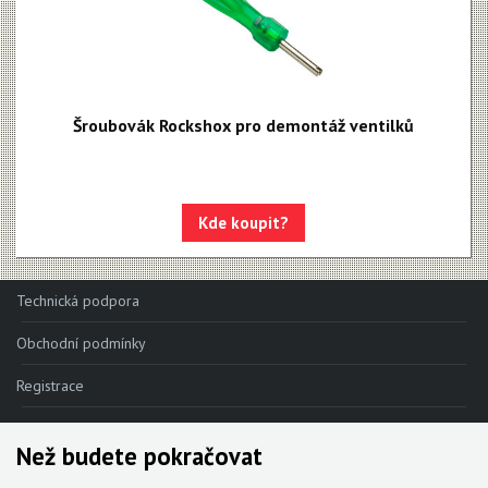
Šroubovák Rockshox pro demontáž ventilků
Kde koupit?
Technická podpora
Obchodní podmínky
Registrace
Reklamace
Než budete pokračovat
Kde nakoupit