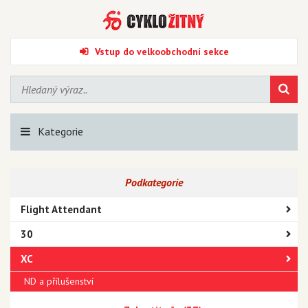
Vstup do velkoobchodní sekce
Kategorie
Podkategorie
Flight Attendant
30
XC
ND a přílušenství
Judy