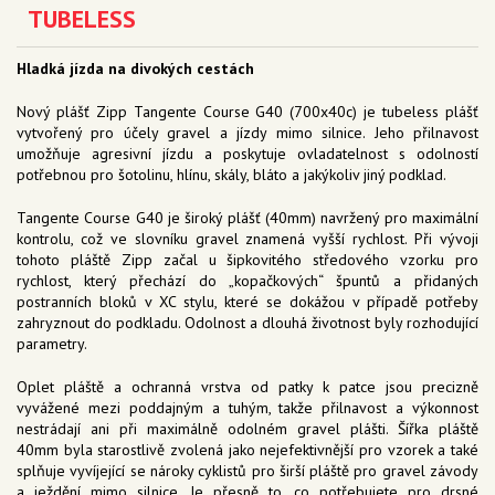
TUBELESS
Hladká jízda na divokých cestách
Nový plášť Zipp Tangente Course G40 (700x40c) je tubeless plášť
vytvořený pro účely gravel a jízdy mimo silnice. Jeho přilnavost
umožňuje agresivní jízdu a poskytuje ovladatelnost s odolností
potřebnou pro šotolinu, hlínu, skály, bláto a jakýkoliv jiný podklad.
Tangente Course G40 je široký plášť (40mm) navržený pro maximální
kontrolu, což ve slovníku gravel znamená vyšší rychlost. Při vývoji
tohoto pláště Zipp začal u šipkovitého středového vzorku pro
rychlost, který přechází do „kopačkových“ špuntů a přidaných
postranních bloků v XC stylu, které se dokážou v případě potřeby
zahryznout do podkladu. Odolnost a dlouhá životnost byly rozhodující
parametry.
Oplet pláště a ochranná vrstva od patky k patce jsou precizně
vyvážené mezi poddajným a tuhým, takže přilnavost a výkonnost
nestrádají ani při maximálně odolném gravel plášti. Šířka pláště
40mm byla starostlivě zvolená jako nejefektivnější pro vzorek a také
splňuje vyvíjející se nároky cyklistů pro širší pláště pro gravel závody
a ježdění mimo silnice. Je přesně to, co potřebujete pro drsné