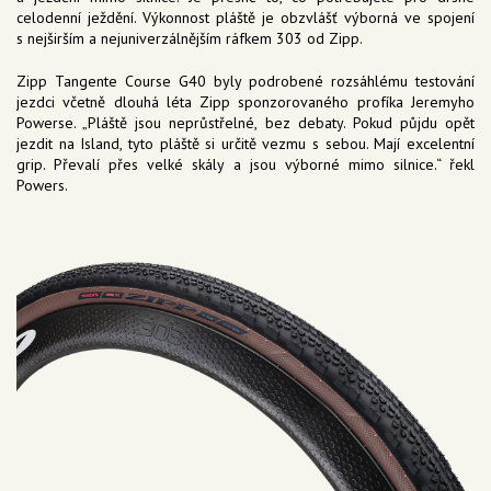
celodenní ježdění. Výkonnost pláště je obzvlášť výborná ve spojení
s nejširším a nejuniverzálnějším ráfkem 303 od Zipp.
Zipp Tangente Course G40 byly podrobené rozsáhlému testování
jezdci včetně dlouhá léta Zipp sponzorovaného profíka Jeremyho
Powerse. „Pláště jsou neprůstřelné, bez debaty. Pokud půjdu opět
jezdit na Island, tyto pláště si určitě vezmu s sebou. Mají excelentní
grip. Převalí přes velké skály a jsou výborné mimo silnice.“ řekl
Powers.