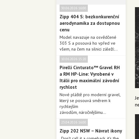
30.06.2026 16:00
Zipp 404 S: bezkonkurenční
aerodynamika za dostupnou
cenu
Model navazuje na osvědčené
303 S a posouvá ho vpřed ve
všem, na čem na silnici záleží:...
10.06.2026 15:20
Pirelli Cinturato™ Gravel RH
a RM HP-Line: Vyrobené v
Itálii pro maximální závodní
rychlost
Nové pláště pro moderní gravel,
J
který se posouvá směrem k
n
rychlejším
závodům, náročnějšímu...
23.04.2026 16:00
Zipp 202 NSW – Návrat ikony
„Don't call it a comeback, it's the