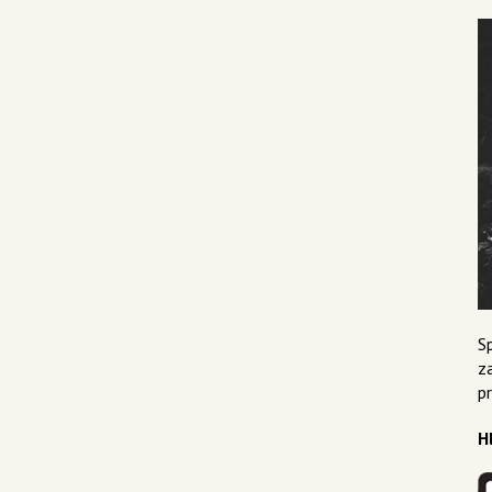
Sp
z
p
H