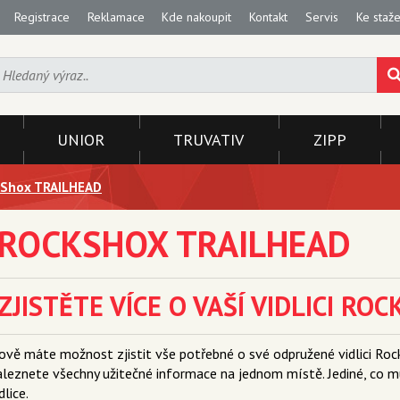
Registrace
Reklamace
Kde nakoupit
Kontakt
Servis
Ke staže
UNIOR
TRUVATIV
ZIPP
kShox TRAILHEAD
ROCKSHOX TRAILHEAD
ZJISTĚTE VÍCE O VAŠÍ VIDLICI RO
ově máte možnost zjistit vše potřebné o své odpružené vidlici Rock
aleznete všechny užitečné informace na jednom místě. Jediné, co mu
dlice.