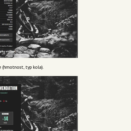
 (hmotnost, typ kola).