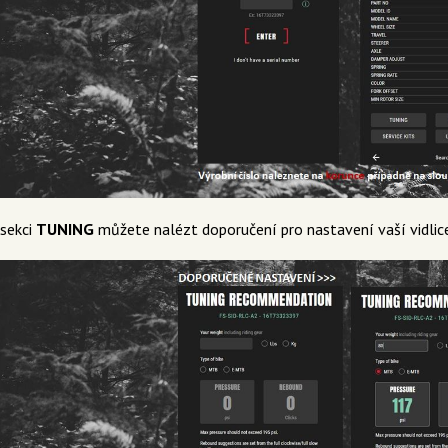
 sekci
TUNING
můžete nalézt doporučení pro nastavení vaší vidlice