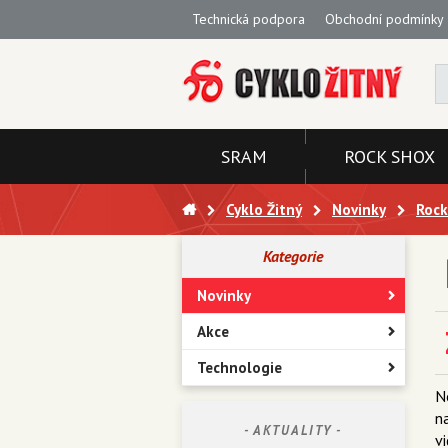
Technická podpora
Obchodní podmínky
SRAM
ROCK SHOX
Cyklo Žitný
Novinky
Roc
Kategorie
Novinky
Akce
Technologie
N
n
- AKTUALITY -
vi