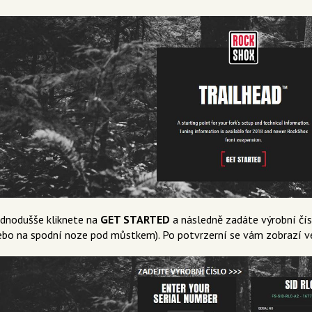
ednodušše kliknete na
GET STARTED
a následně zadáte výrobní čísl
ebo na spodní noze pod můstkem). Po potvrzerní se vám zobrazí veš