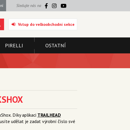
ní
Sledujte nás na
Vstup do velkoobchodní sekce
PIRELLI
OSTATNÍ
CKSHOX
Shox. Díky aplikaci
TRAILHEAD
síte udělat je zadat výrobní číslo své