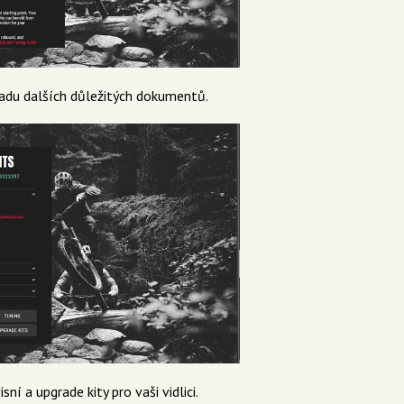
řadu dalších důležitých dokumentů.
ní a upgrade kity pro vaši vidlici.