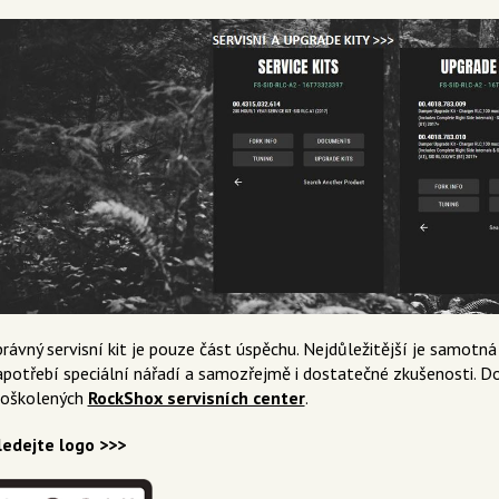
rávný servisní kit je pouze část úspěchu. Nejdůležitější je samotná p
apotřebí speciální nářadí a samozřejmě i dostatečné zkušenosti. D
roškolených
RockShox servisních center
.
ledejte logo >>>