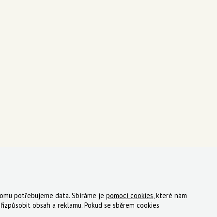
 tomu potřebujeme data. Sbíráme je
pomocí cookies
, které nám
ky
Registrace
Reklamace
Kde nakoupit
Kontakt
řizpůsobit obsah a reklamu. Pokud se sběrem cookies