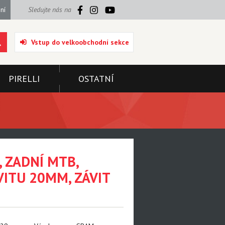
ní
Sledujte nás na
Vstup do velkoobchodní sekce
PIRELLI
OSTATNÍ
 ZADNÍ MTB,
VITU 20MM, ZÁVIT