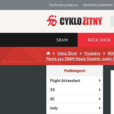
Technická podpora
Obchodní podmínky
SRAM
ROCK SHOX
Cyklo Žitný
Produkty
RO
Pevná osa SRAM Maxle Stealth, zadní 
Podkategorie
Flight Attendant
30
XC
Judy