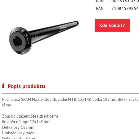
Kód:
00.4318.005.
EAN:
71084579854
Kde koupit?
Popis produktu
Pevná osa SRAM Maxle Stealth, zadní MTB, 12x148, délka 188mm, délka závitu 
rámy
Způsob utažení: Stealth (klíčem)
Rozměr náboje: 12x148 mm
Délka osy: 188mm
Umístění osy: zadní
Délka závitu: 20mm