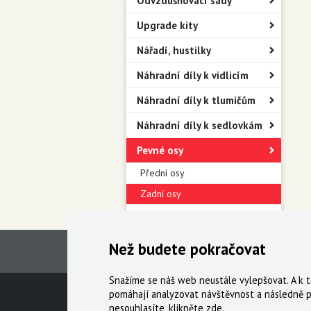
Odvzdušňovací sady
Upgrade kity
Nářadí, hustilky
Náhradní díly k vidlicím
Náhradní díly k tlumičům
Náhradní díly k sedlovkám
Pevné osy
Přední osy
Zadní osy
Blatníky
Než budete pokračovat
Snažíme se náš web neustále vylepšovat. A k
Technická podpora
Obchodní podmín
pomáhají analyzovat návštěvnost a následně p
nesouhlasíte, klikněte
zde
.