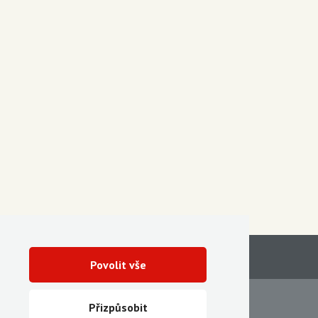
Povolit vše
Servis
Ke stažení
Přizpůsobit