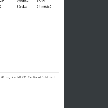
029
Výrobce:
SRAM
2
Záruka:
24 měsíců
20mm, závit M12X1.75 - Boost Split Pivot