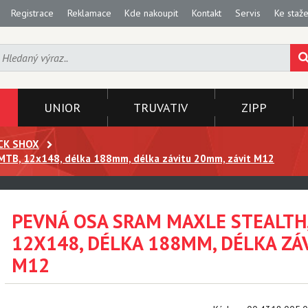
Registrace
Reklamace
Kde nakoupit
Kontakt
Servis
Ke staže
UNIOR
TRUVATIV
ZIPP
CK SHOX
MTB, 12x148, délka 188mm, délka závitu 20mm, závit M12
PEVNÁ OSA SRAM MAXLE STEALTH,
12X148, DÉLKA 188MM, DÉLKA ZÁ
M12