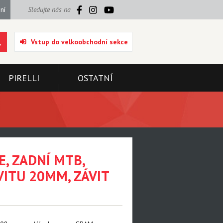
ní
Sledujte nás na
Vstup do velkoobchodní sekce
PIRELLI
OSTATNÍ
, ZADNÍ MTB,
VITU 20MM, ZÁVIT