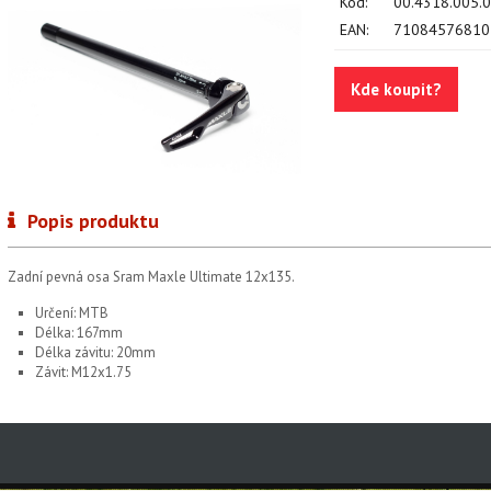
Kód:
00.4318.005.
EAN:
71084576810
Kde koupit?
Popis produktu
Zadní pevná osa Sram Maxle Ultimate 12x135.
Určení: MTB
Délka: 167mm
Délka závitu: 20mm
Závit: M12x1.75