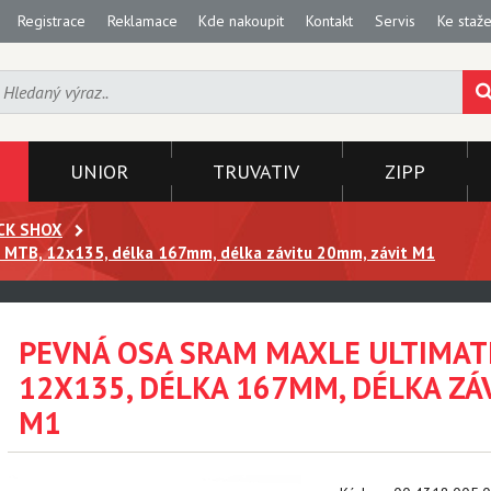
Registrace
Reklamace
Kde nakoupit
Kontakt
Servis
Ke staže
UNIOR
TRUVATIV
ZIPP
CK SHOX
 MTB, 12x135, délka 167mm, délka závitu 20mm, závit M1
PEVNÁ OSA SRAM MAXLE ULTIMATE
12X135, DÉLKA 167MM, DÉLKA ZÁ
M1