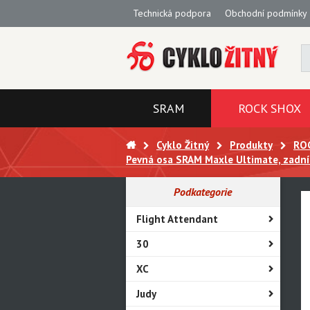
Technická podpora
Obchodní podmínky
SRAM
ROCK SHOX
Cyklo Žitný
Produkty
RO
Pevná osa SRAM Maxle Ultimate, zadní
Podkategorie
Flight Attendant
30
XC
Judy