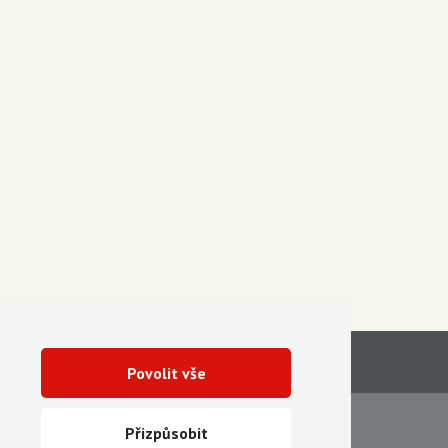
Povolit vše
Servis
Ke stažení
Přizpůsobit