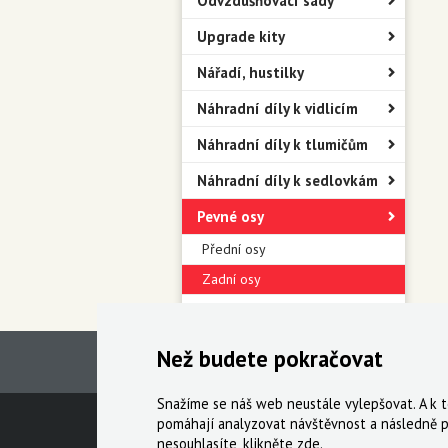
Odvzdušňovací sady
Upgrade kity
Nářadí, hustilky
Náhradní díly k vidlicím
Náhradní díly k tlumičům
Náhradní díly k sedlovkám
Pevné osy
Přední osy
Zadní osy
Blatníky
Než budete pokračovat
Snažíme se náš web neustále vylepšovat. A k
Technická podpora
Obchodní podmín
pomáhají analyzovat návštěvnost a následně p
nesouhlasíte, klikněte
zde
.