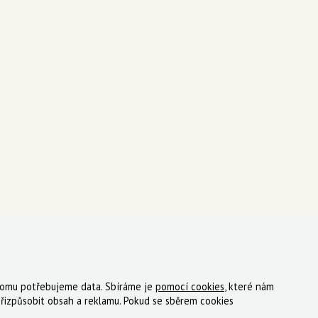
 tomu potřebujeme data. Sbíráme je
pomocí cookies
, které nám
ky
Registrace
Reklamace
Kde nakoupit
Kontakt
řizpůsobit obsah a reklamu. Pokud se sběrem cookies