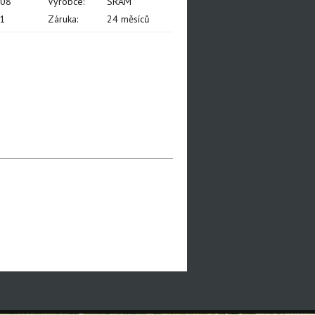
008
Výrobce:
SRAM
1
Záruka:
24 měsíců