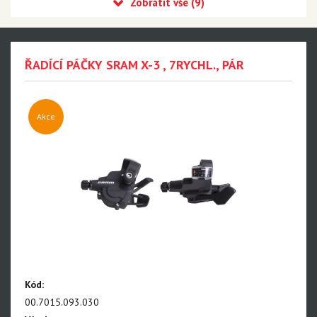
MILKIT
MONTONE
Cyklostar
ŘADÍCÍ PÁČKY SRAM X-3 , 7RYCHL., PÁR
Panasonic
Výprodej
Akce
Sram MTB
Sram Road
Avid
Rockshox
Truvativ
Zipp
Pirelli
Kód:
00.7015.093.030