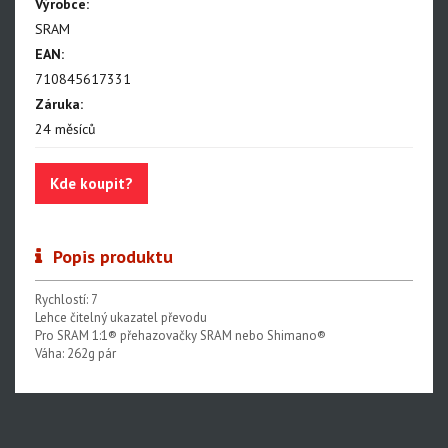
Výrobce:
SRAM
EAN:
710845617331
Záruka:
24 měsíců
Kde koupit?
Popis produktu
Rychlostí: 7
Lehce čitelný ukazatel převodu
Pro SRAM 1:1® přehazovačky SRAM nebo Shimano®
Váha: 262g pár