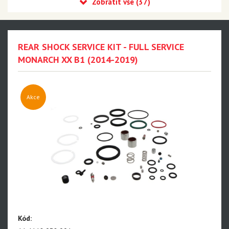
Recon
Reba
Sid
REAR SHOCK SERVICE KIT - FULL SERVICE
35
MONARCH XX B1 (2014-2019)
Revelation
Sektor
Akce
Pike
Psylo
Yari
Lyrik - NEW!!!
Zeb - NEW!!!
Domain
Kód:
BoXXer - NEW!!!