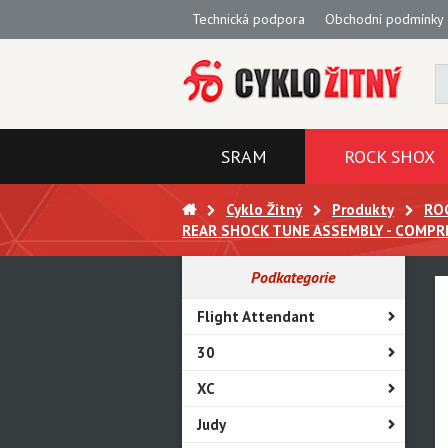
Technická podpora
Obchodní podmínky
SRAM
ROCK SHOX
Cyklo Žitný
Produkty
RO
REAR SHOCK TUNE ASSEMBLY - COMP
Podkategorie
Flight Attendant
30
XC
Judy