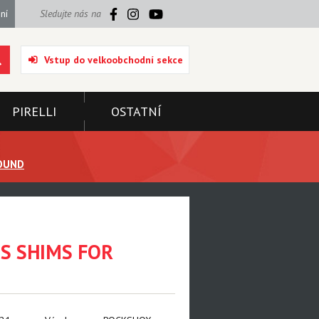
ní
Sledujte nás na
Vstup do velkoobchodní sekce
PIRELLI
OSTATNÍ
BOUND
S SHIMS FOR