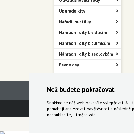
Odvzdušňovací sady
Upgrade kity
Nářadí, hustilky
Náhradní díly k vidlicím
Náhradní díly k tlumičům
Náhradní díly k sedlovkám
Pevné osy
Blatníky
Než budete pokračovat
Snažíme se náš web neustále vylepšovat. A k
Technická podpora
Obchodní podmín
pomáhají analyzovat návštěvnost a následně p
nesouhlasíte, klikněte
zde
.
© 2000-2026 Všechna práva vyhrazena,
Cyklo Ži