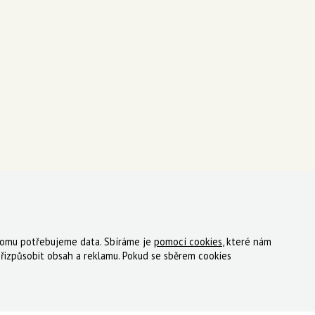
 tomu potřebujeme data. Sbíráme je
pomocí cookies
, které nám
ky
Registrace
Reklamace
Kde nakoupit
Kontakt
řizpůsobit obsah a reklamu. Pokud se sběrem cookies
tný, s.r.o.
|
Zásady cookies