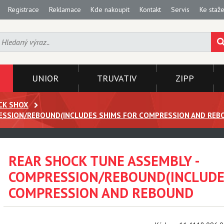
Registrace
Reklamace
Kde nakoupit
Kontakt
Servis
Ke staže
UNIOR
TRUVATIV
ZIPP
CK SHOX
RESSION/REBOUND(INCLUDES SHIMS FOR COMPRESSION AND RE
REAR SHOCK TUNE ASSEMBLY -
COMPRESSION/REBOUND(INCLUDE
COMPRESSION AND REBOUND