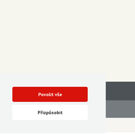
Povolit vše
Servis
Ke stažení
Přizpůsobit
Vytvořila digitální agentura FEO