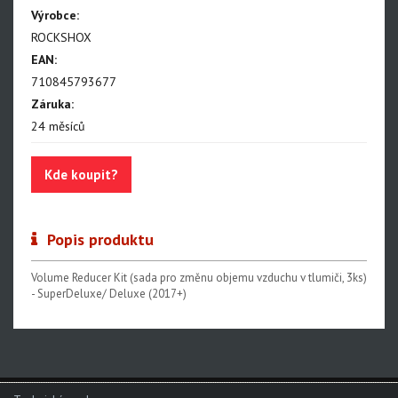
Výrobce:
Paragon
ROCKSHOX
Rudy
EAN:
710845793677
Monarch, Monarch Plus
Záruka:
ND a přílušenství
24 měsíců
SIDLuxe
Deluxe, Super Deluxe
Kde koupit?
Super Deluxe - NEW!!!
Vivid - NEW!!!
Popis produktu
Reverb AXS - NEW!!!
Volume Reducer Kit (sada pro změnu objemu vzduchu v tlumiči, 3ks)
- SuperDeluxe/ Deluxe (2017+)
Reverb AXS XPLR
Reverb
Oleje, maziva, kapaliny