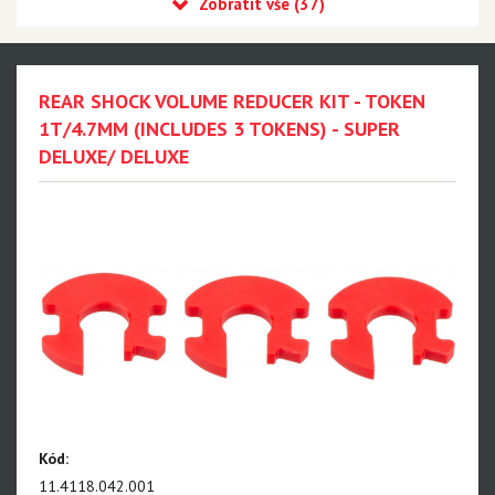
Recon
Reba
Sid
REAR SHOCK VOLUME REDUCER KIT - TOKEN
35
1T/4.7MM (INCLUDES 3 TOKENS) - SUPER
DELUXE/ DELUXE
Revelation
Sektor
Pike
Psylo
Yari
Lyrik - NEW!!!
Zeb - NEW!!!
Domain
Kód:
BoXXer - NEW!!!
11.4118.042.001