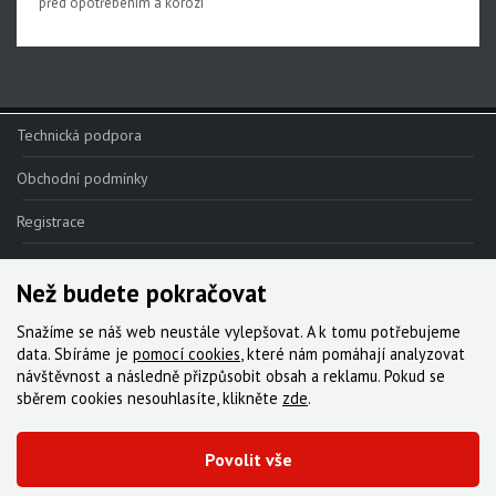
před opotřebením a korozí
Upgrade kity
Nářadí, hustilky
Náhradní díly k vidlicím
Technická podpora
Náhradní díly k tlumičům
Obchodní podmínky
Náhradní díly k sedlovkám
Registrace
Pevné osy
Reklamace
Blatníky
Než budete pokračovat
Kde nakoupit
Snažíme se náš web neustále vylepšovat. A k tomu potřebujeme
Kontakt
data. Sbíráme je
pomocí cookies
, které nám pomáhají analyzovat
návštěvnost a následně přizpůsobit obsah a reklamu. Pokud se
Servis
sběrem cookies nesouhlasíte, klikněte
zde
.
Ke stažení
Povolit vše
© 2000-2026 Všechna práva vyhrazena,
Cyklo Žitný, s.r.o.
|
Zásady cookies