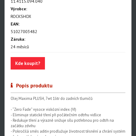
11.4115.094.040
Paragon
Výrobce:
ROCKSHOX
Rudy
EAN:
Monarch, Monarch Plus
51027003482
SIDLuxe
Záruka:
24 měsíců
Deluxe, Super Deluxe
Super Deluxe - NEW!!!
Kde koupit?
Vivid - NEW!!!
Reverb AXS - NEW!!!
Popis produktu
Reverb AXS XPLR
Olej Maxima PLUSH, 7wt 1litr do zadních tlumičů
Reverb
- “Zero Fade” vysoce viskózní index (VI)
- Eliminuje statické tření při počátečním odtrhu vidlice
- Redukuje tření a výrazně snižuje sílu potřebnou pro odtrh na
Oleje, maziva, kapaliny
začátku zdvihu
- Pokročilá směs aditiv prodlužuje životnost těsnění a chrání systém
Odvzdušňovací sady