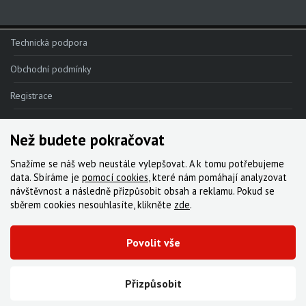
Odvzdušňovací sady
Upgrade kity
Technická podpora
Nářadí, hustilky
Obchodní podmínky
Náhradní díly k vidlicím
Registrace
Náhradní díly k tlumičům
Reklamace
Náhradní díly k sedlovkám
Než budete pokračovat
Kde nakoupit
Pevné osy
Snažíme se náš web neustále vylepšovat. A k tomu potřebujeme
Kontakt
data. Sbíráme je
pomocí cookies
, které nám pomáhají analyzovat
Blatníky
návštěvnost a následně přizpůsobit obsah a reklamu. Pokud se
Servis
sběrem cookies nesouhlasíte, klikněte
zde
.
Ke stažení
Povolit vše
© 2000-2026 Všechna práva vyhrazena,
Cyklo Žitný, s.r.o.
|
Zásady cookies
Vytvořila digitální agentura FEO
Přizpůsobit