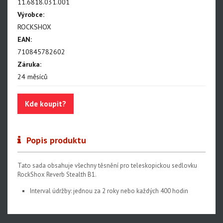
11.6818.031.001
Paragon
Výrobce:
ROCKSHOX
Rudy
EAN:
Monarch, Monarch Plus
710845782602
SIDLuxe
Záruka:
24 měsíců
Deluxe, Super Deluxe
Super Deluxe - NEW!!!
Kde koupit?
Vivid - NEW!!!
Reverb AXS - NEW!!!
Popis produktu
Reverb AXS XPLR
Tato sada obsahuje všechny těsnění pro teleskopickou sedlovku
Reverb
RockShox Reverb Stealth B1.
ND a přílušenství
Interval údržby: jednou za 2 roky nebo každých 400 hodin
Oleje, maziva, kapaliny