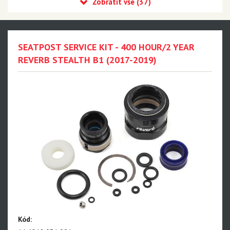
Recon
Reba
Sid
SEATPOST SERVICE KIT - 400 HOUR/2 YEAR
35
REVERB STEALTH B1 (2017-2019)
Revelation
Sektor
Pike
Psylo
Yari
Lyrik - NEW!!!
Zeb - NEW!!!
Domain
Kód:
BoXXer - NEW!!!