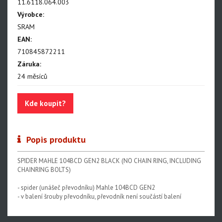
11.6118.064.003
Výrobce:
SRAM
EAN:
710845872211
Záruka:
24 měsíců
Kde koupit?
Popis produktu
SPIDER MAHLE 104BCD GEN2 BLACK (NO CHAIN RING, INCLUDING
CHAINRING BOLTS)
- spider (unášeč převodníku) Mahle 104BCD GEN2
- v balení šrouby převodníku, převodník není součástí balení