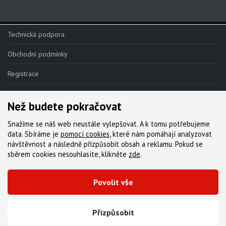
Technická podpora
Obchodní podmínky
Registrace
Reklamace
Než budete pokračovat
Kde nakoupit
Snažíme se náš web neustále vylepšovat. A k tomu potřebujeme
Kontakt
data. Sbíráme je
pomocí cookies
, které nám pomáhají analyzovat
návštěvnost a následně přizpůsobit obsah a reklamu. Pokud se
Servis
sběrem cookies nesouhlasíte, klikněte
zde
.
Ke stažení
Povolit vše
© 2000-2026 Všechna práva vyhrazena,
Cyklo Žitný, s.r.o.
|
Zásady cookies
Vytvořila digitální agentura FEO
Přizpůsobit