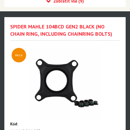
MILKIT
MONTONE
Cyklostar
SPIDER MAHLE 104BCD GEN2 BLACK (NO
Panasonic
CHAIN RING, INCLUDING CHAINRING BOLTS)
Výprodej
Sram MTB
Akce
Sram Road
Avid
Rockshox
Truvativ
Zipp
Pirelli
Kód: