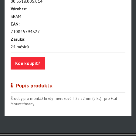
00.5318.005.014
Výrobce:
SRAM
EAN:
710845794827
Záruka:
24 měsíců
Kde koupit?
Popis produktu
Šrouby pro montáž brzdy - nerezové T25 22mm (2 ks) - pro Flat
Mount třmeny