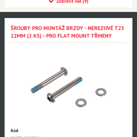
Hydraulické kot. brzdy
Mechanické kot. brzdy
Destičky
ŠROUBY PRO MONTÁŽ BRZDY - NEREZOVÉ T25
Odvzdušňovací sady
22MM (2 KS) - PRO FLAT MOUNT TŘMENY
Náhradní díly
Brzdové páky
Brunox
Capgo
Maxima Racing Oils
MILKIT
MONTONE
Cyklostar
Panasonic
Kód:
Výprodej