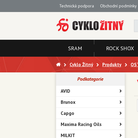
Technická podpora
Obchodní podmínky
SRAM
ROCK SHOX
Cyklo Žitný
Produkty
OS
Podkategorie
AVID
Brunox
Capgo
Maxima Racing Oils
MILKIT