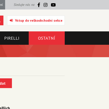
ní
Sledujte nás na
Vstup do velkoobchodní sekce
PIRELLI
OSTATNÍ
dat
ažších