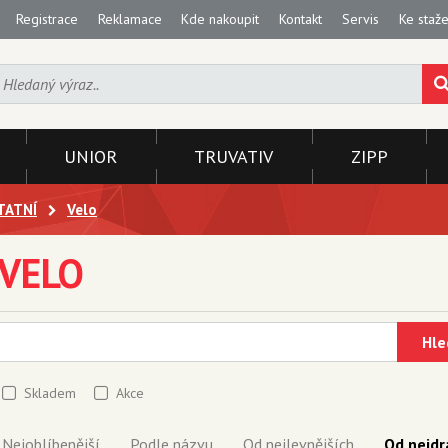
Registrace
Reklamace
Kde nakoupit
Kontakt
Servis
Ke staže
UNIOR
TRUVATIV
ZIPP
TATNÍ
Velo
VELO
Hle
Skladem
Akce
Nejoblíbenější
Podle názvu
Od nejlevnějších
Od nejdr