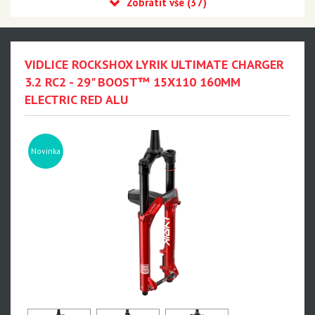
Recon
Reba
Sid
VIDLICE ROCKSHOX LYRIK ULTIMATE CHARGER
35
3.2 RC2 - 29" BOOST™ 15X110 160MM
ELECTRIC RED ALU
Revelation
Sektor
Pike
Novinka
Psylo
Yari
Lyrik - NEW!!!
Zeb - NEW!!!
Domain
BoXXer - NEW!!!