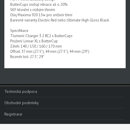
ButterCups snižují vibrace až o 20%
SKF těsnění s nízkým třením
Olej Maxima 920 15w pro snížení tření
Barevné varianty Electric Red nebo Ultimate High Gloss Black
Specifikace
Tlumení: Charger 3.2 RC2 s ButterCups
Pružení: Linear XL s ButterCup
Zdvih: 140 / 150 / 160 / 170 mm
Offset: 37 mm (27.5”), 44 mm (27.5”), 44 mm (29”)
Rozměr kol: 27.5”, 29”
Technická podpora
Obchodní podmínky
Registrace
Reklamace