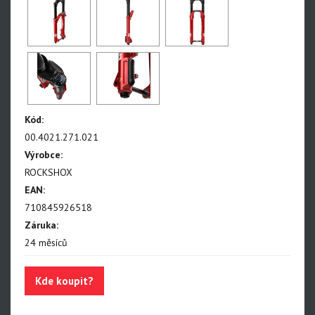
Paragon
Rudy
Monarch, Monarch Plus
SIDLuxe
Deluxe, Super Deluxe
Kód:
00.4021.271.021
Super Deluxe - NEW!!!
Výrobce:
Vivid - NEW!!!
ROCKSHOX
EAN:
Reverb AXS - NEW!!!
710845926518
Reverb AXS XPLR
Záruka:
Reverb
24 měsíců
Kde koupit?
Oleje, maziva, kapaliny
Odvzdušňovací sady