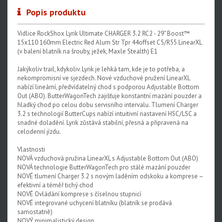
Popis produktu
Upgrade kity
Nářadí, hustilky
Vidlice RockShox Lyrik Ultimate CHARGER 3.2 RC2 - 29" Boost™
15x110 160mm Electric Red Alum Str Tpr 44offset C5/R55 LinearXL
Náhradní díly k vidlicím
(v balení blatník na šrouby, ježek, Maxle Stealth) E1
Náhradní díly k tlumičům
Jakýkoliv trail, kdykoliv. Lyrik je lehká tam, kde je to potřeba, a
nekompromisní ve sjezdech. Nové vzduchové pružení LinearXL
Náhradní díly k sedlovkám
nabízí lineární, předvídatelný chod s podporou Adjustable Bottom
Out (ABO). ButterWagonTech zajišťuje konstantní mazání pouzder a
Pevné osy
hladký chod po celou dobu servisního intervalu. Tlumení Charger
3.2 s technologií ButterCups nabízí intuitivní nastavení HSC/LSC a
Blatníky
snadné doladění. Lyrik zůstává stabilní, přesná a připravená na
celodenní jízdu.
Vlastnosti
NOVÁ vzduchová pružina LinearXL s Adjustable Bottom Out (ABO)
NOVÁ technologie ButterWagonTech pro stálé mazání pouzder
NOVÉ tlumení Charger 3.2 s novým laděním odskoku a komprese –
efektivní a téměř tichý chod
NOVÉ Ovládání komprese s číselnou stupnicí
NOVÉ integrované uchycení blatníku (blatník se prodává
samostatně)
NOVÝ minimalistický design