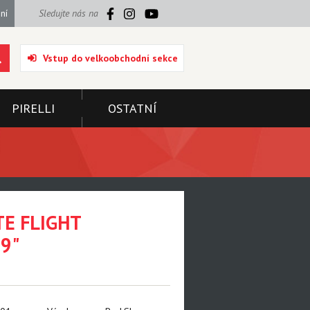
ní
Sledujte nás na
Vstup do velkoobchodní sekce
PIRELLI
OSTATNÍ
TE FLIGHT
9"