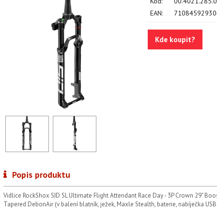
Kód:
00.4021.285.
EAN:
71084592930
Kde koupit?
Popis produktu
Vidlice RockShox SID SL Ultimate Flight Attendant Race Day - 3P Crown 29" 
Tapered DebonAir (v balení blatník, ježek, Maxle Stealth, baterie, nabíječka USB