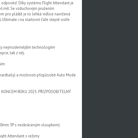
e odpověď. Díky systému Flight Attendant je
ůžeš mít. Se vzduchovým pružením
m pro pláště je to lehká vidlice navržená
Ultimate i na startovní čáře stejně ostře
ky nejmodernějším technologiím
pce, tak z něj.
ním
 hardtaily) a možnosti přizpůsobit Auto Mode
E KONCEM ROKU 2025. PŘIZPŮSOBITELNÝ
 110mm 3P s nezkráceným sloupkem)
ight Attendant s režimy