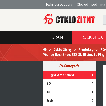
Technická podpora
Obchodní podmínky
SRAM
ROCK SHOX
Cyklo Žitný
Produkty
RO
Vidlice RockShox SID SL Ultimate F
Podkategorie
Flight Attendant
30
XC
Judy