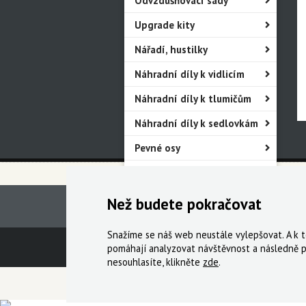
Odvzdušňovací sady
Upgrade kity
Nářadí, hustilky
Náhradní díly k vidlicím
Náhradní díly k tlumičům
Náhradní díly k sedlovkám
Pevné osy
Blatníky
Než budete pokračovat
Snažíme se náš web neustále vylepšovat. A k
Technická podpora
Obchodní podmín
pomáhají analyzovat návštěvnost a následně p
nesouhlasíte, klikněte
zde
.
© 2000-2026 Všechna práva vyhrazena,
Cyklo Ži