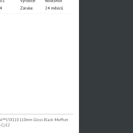
001
Výrobce:
RockShox
4
Záruka:
24 měsíců
Boost™15X110 110mm Gloss Black 44offset
-C) E2