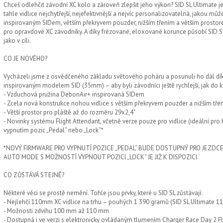
Chceš odlehčit závodní XC kolo a zároveň zlepšit jeho výkon? SID SL Ultimate j
tahle vidlice nejchytřejší, nejefektivnější a nejvíc personalizovatelná, jakou m
inspirovaným SIDem, větším překryvem pouzder, nižším třením a větším prostore
pro opravdové XC závodníky. A díky frézované, eloxované korunce působí SID SL 
jako v cíli.
CO JE NOVÉHO?
Vycházeli jsme z osvědčeného základu světového poháru a posunuli ho dál dí
inspirovaným modelem SID (35mm) – aby byli závodníci ještě rychlejší, jak do ko
- Vzduchová pružina DebonAir+ inspirovaná SIDem
- Zcela nová konstrukce nohou vidlice s větším překryvem pouzder a nižším tře
- Větší prostor pro pláště až do rozměru 29x2,4"
- Novinky systému Flight Attendant, včetně verze pouze pro vidlice (ideální pro
vypnutím pozic „Pedal“ nebo „Lock“*
*NOVÝ FIRMWARE PRO VYPNUTÍ POZICE „PEDAL“ BUDE DOSTUPNÝ PRO JEZDC
AUTO MODE S MOŽNOSTÍ VYPNOUT POZICI „LOCK“ JE JIŽ K DISPOZICI.
CO ZŮSTÁVÁ STEJNÉ?
Některé věci se prostě nemění. Tohle jsou prvky, které u SID SL zůstávají:
- Nejlehčí 110mm XC vidlice na trhu – pouhých 1 390 gramů (SID SL Ultimate
- Možnosti zdvihu 100 mm až 110 mm
- Dostupná i ve verzi s elektronicky ovládaným tlumením Charger Race Day 2 Fl