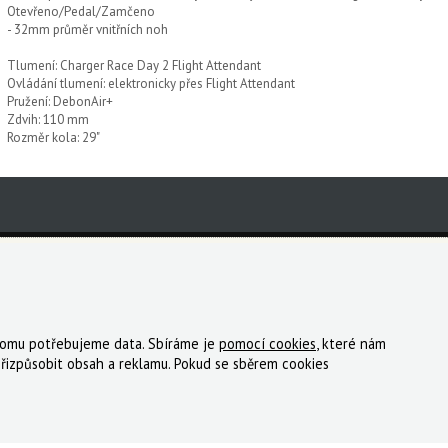
Otevřeno/Pedal/Zamčeno
- 32mm průměr vnitřních noh
Tlumení: Charger Race Day 2 Flight Attendant
Ovládání tlumení: elektronicky přes Flight Attendant
Pružení: DebonAir+
Zdvih: 110 mm
Rozměr kola: 29"
 tomu potřebujeme data. Sbíráme je
pomocí cookies
, které nám
ky
Registrace
Reklamace
Kde nakoupit
Kontakt
řizpůsobit obsah a reklamu. Pokud se sběrem cookies
tný, s.r.o.
|
Zásady cookies