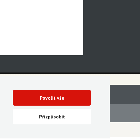
Povolit vše
Servis
Ke stažení
Přizpůsobit
Vytvořila digitální agentura FEO