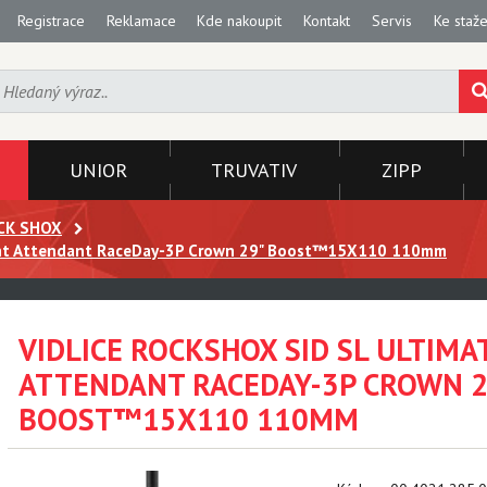
Registrace
Reklamace
Kde nakoupit
Kontakt
Servis
Ke staže
UNIOR
TRUVATIV
ZIPP
CK SHOX
light Attendant RaceDay-3P Crown 29" Boost™15X110 110mm
VIDLICE ROCKSHOX SID SL ULTIMA
ATTENDANT RACEDAY-3P CROWN 2
BOOST™15X110 110MM