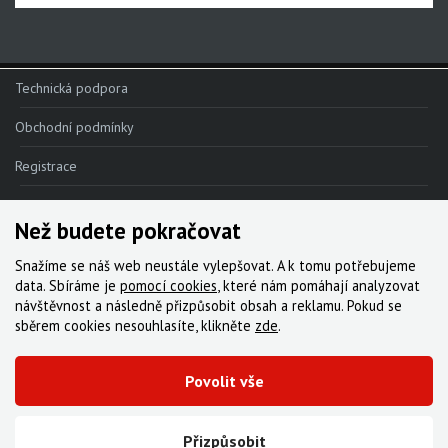
Technická podpora
Obchodní podmínky
Registrace
Reklamace
Než budete pokračovat
Kde nakoupit
Snažíme se náš web neustále vylepšovat. A k tomu potřebujeme
Kontakt
data. Sbíráme je
pomocí cookies
, které nám pomáhají analyzovat
návštěvnost a následně přizpůsobit obsah a reklamu. Pokud se
Servis
sběrem cookies nesouhlasíte, klikněte
zde
.
Ke stažení
Povolit vše
© 2000-2026 Všechna práva vyhrazena,
Cyklo Žitný, s.r.o.
|
Zásady cookies
Vytvořila digitální agentura FEO
Přizpůsobit