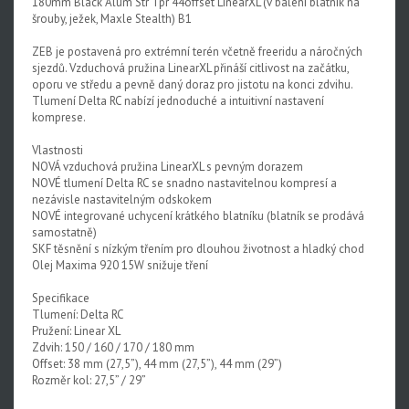
180mm Black Alum Str Tpr 44offset LinearXL (v balení blatník na
šrouby, ježek, Maxle Stealth) B1
ZEB je postavená pro extrémní terén včetně freeridu a náročných
sjezdů. Vzduchová pružina LinearXL přináší citlivost na začátku,
oporu ve středu a pevně daný doraz pro jistotu na konci zdvihu.
Tlumení Delta RC nabízí jednoduché a intuitivní nastavení
komprese.
Vlastnosti
NOVÁ vzduchová pružina LinearXL s pevným dorazem
NOVÉ tlumení Delta RC se snadno nastavitelnou kompresí a
nezávisle nastavitelným odskokem
NOVÉ integrované uchycení krátkého blatníku (blatník se prodává
samostatně)
SKF těsnění s nízkým třením pro dlouhou životnost a hladký chod
Olej Maxima 920 15W snižuje tření
Specifikace
Tlumení: Delta RC
Pružení: Linear XL
Zdvih: 150 / 160 / 170 / 180 mm
Offset: 38 mm (27,5”), 44 mm (27,5”), 44 mm (29”)
Rozměr kol: 27,5” / 29”