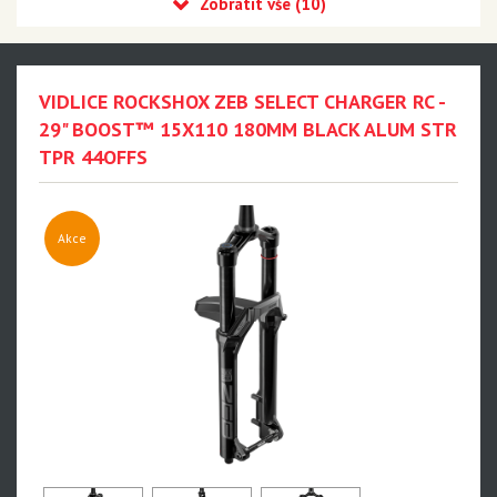
MILKIT
MONTONE
Velo
VIDLICE ROCKSHOX ZEB SELECT CHARGER RC -
Cyklostar
29" BOOST™ 15X110 180MM BLACK ALUM STR
TPR 44OFFS
Panasonic
Výprodej
Sram MTB
Akce
Sram Road
Avid
Rockshox
Truvativ
Zipp
Pirelli