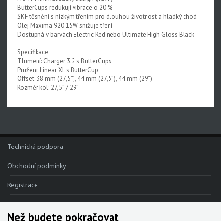
ButterCups redukují vibrace o 20 %
SKF těsnění s nízkým třením pro dlouhou životnost a hladký chod
Olej Maxima 920 15W snižuje tření
Dostupná v barvách Electric Red nebo Ultimate High Gloss Black
Specifikace
Tlumení: Charger 3.2 s ButterCups
Pružení: Linear XL s ButterCup
Offset: 38 mm (27,5”), 44 mm (27,5”), 44 mm (29”)
Rozměr kol: 27,5” / 29”
Technická podpora
Obchodní podmínky
Registrace
Reklamace
Než budete pokračovat