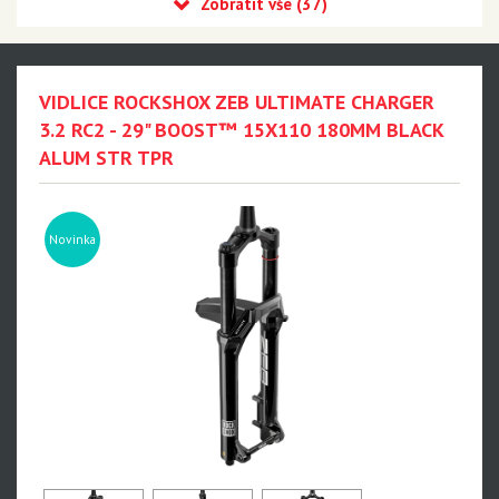
Recon
Reba
Sid
VIDLICE ROCKSHOX ZEB ULTIMATE CHARGER
35
3.2 RC2 - 29" BOOST™ 15X110 180MM BLACK
ALUM STR TPR
Revelation
Sektor
Pike
Novinka
Psylo
Yari
Lyrik - NEW!!!
Zeb - NEW!!!
Domain
BoXXer - NEW!!!