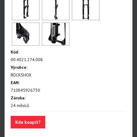
Paragon
Rudy
Monarch, Monarch Plus
SIDLuxe
Deluxe, Super Deluxe
Kód:
00.4021.274.008
Super Deluxe - NEW!!!
Výrobce:
Vivid - NEW!!!
ROCKSHOX
EAN:
Reverb AXS - NEW!!!
710845926730
Reverb AXS XPLR
Záruka:
Reverb
24 měsíců
Kde koupit?
Oleje, maziva, kapaliny
Odvzdušňovací sady