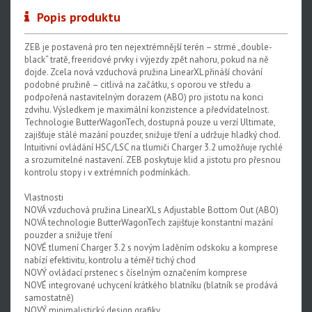
Popis produktu
Upgrade kity
Nářadí, hustilky
ZEB je postavená pro ten nejextrémnější terén – strmé „double-
black“ tratě, freeridové prvky i výjezdy zpět nahoru, pokud na ně
Náhradní díly k vidlicím
dojde. Zcela nová vzduchová pružina LinearXL přináší chování
podobné pružině – citlivá na začátku, s oporou ve středu a
Náhradní díly k tlumičům
podpořená nastavitelným dorazem (ABO) pro jistotu na konci
zdvihu. Výsledkem je maximální konzistence a předvídatelnost.
Náhradní díly k sedlovkám
Technologie ButterWagonTech, dostupná pouze u verzí Ultimate,
zajišťuje stálé mazání pouzder, snižuje tření a udržuje hladký chod.
Pevné osy
Intuitivní ovládání HSC/LSC na tlumiči Charger 3.2 umožňuje rychlé
a srozumitelné nastavení. ZEB poskytuje klid a jistotu pro přesnou
Blatníky
kontrolu stopy i v extrémních podmínkách.
Vlastnosti
NOVÁ vzduchová pružina LinearXL s Adjustable Bottom Out (ABO)
NOVÁ technologie ButterWagonTech zajišťuje konstantní mazání
pouzder a snižuje tření
NOVÉ tlumení Charger 3.2 s novým laděním odskoku a komprese
nabízí efektivitu, kontrolu a téměř tichý chod
NOVÝ ovládací prstenec s číselným označením komprese
NOVÉ integrované uchycení krátkého blatníku (blatník se prodává
samostatně)
NOVÝ minimalistický design grafiky