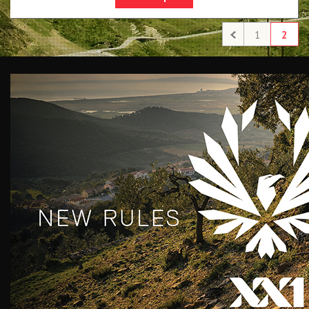
NX Eagle
SX Eagle
1
2
X01DH
GX
GX DH
NX
X5
Hammerhead Karoo
Red XPLR AXS E1
Red AXS E1
Force AXS E1
Rival AXS E1
Force XPLR AXS E1