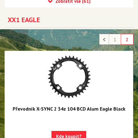
Eagle 90 Transmission
Eagle 70 Transmission
XX1 EAGLE
XX DH Transmission - NEW!!!
Eagle S500 - NEW!!!
1
2
Eagle S200 - NEW!!!
Eagle S100 - NEW!!!
XX1 Eagle AXS
X01 Eagle AXS
GX Eagle AXS
XX1 Eagle
Převodník X-SYNC 2 34z 104 BCD Alum Eagle Black
X01 Eagle
GX Eagle
Kde koupit?