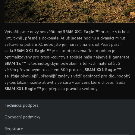
Rival XPLR AXS E1
Force eTap AXS Iridescent
Force eTap AXS
Vytvořili jsme nový neuvěřitelný
SRAM
XX1 Eagle ™
pracuje v tichosti
, intuitivně , přesně a dokonale. Ať už jedete hodinu a dvanáct minut
Rival eTap AXS
světového poháru XC nebo jste jen narazili na vrchol Pearl pass -
sada
Apex eTap AXS
SRAM XX1 Eagle ™
je na to připravena. Tento pohon je
optimalizovaný pro cross -country a spojuje naše nejnovější generace
XPLR AXS
SRAM 1x ™
s technologickým pokrokem s lehkých materiálů . S
větším převodovým rozsahem 500 procent,
SRAM XX1 Eagle ™
Red eTap
zajišťuje plynulejší , přesnější změny s větší odolností pro dlouhodobý
výkon, takže můžete ztrávit více času v zařízení, které chcete. Sada
Red22/Red
SRAM XX1 Eagle ™
jen přepsala pravidla svobody.
Force 1
Force22/Force
Technická podpora
Rival 1
Obchodní podmínky
Rival22/Rival
Registrace