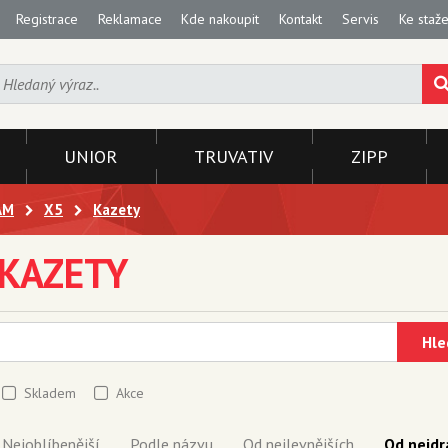
Registrace
Reklamace
Kde nakoupit
Kontakt
Servis
Ke staže
UNIOR
TRUVATIV
ZIPP
AM
X5
Kazety
KAZETY
Hle
Skladem
Akce
Nejoblíbenější
Podle názvu
Od nejlevnějších
Od nejdr