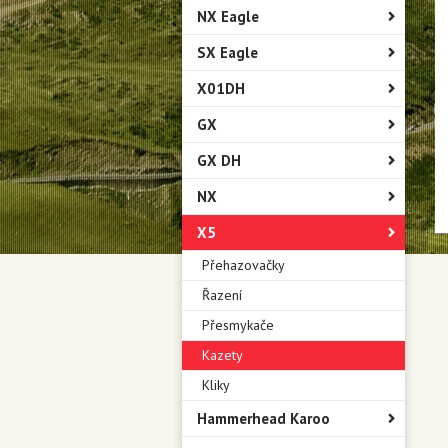
NX Eagle
SX Eagle
X01DH
GX
GX DH
NX
X5
Přehazovačky
Řazení
Přesmykače
Kazety
Kliky
Hammerhead Karoo