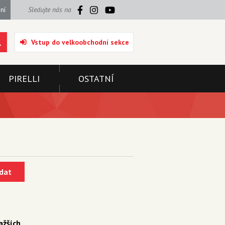
ní
Sledujte nás na
Vstup do velkoobchodní sekce
PIRELLI
OSTATNÍ
dat
ažších