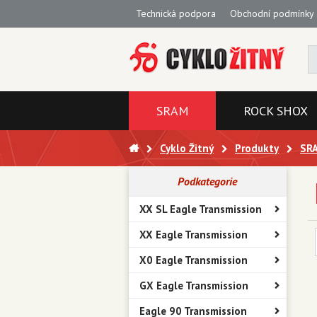
Technická podpora
Obchodní podmínky
SRAM
ROCK SHOX
Cyklo Žitný
Produkty
SR
Podkategorie
XX SL Eagle Transmission
XX Eagle Transmission
X0 Eagle Transmission
GX Eagle Transmission
Eagle 90 Transmission