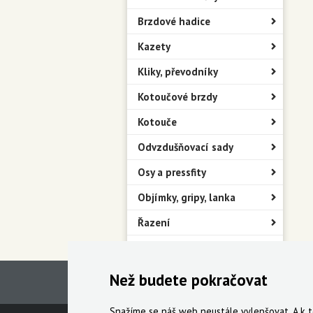
Brzdové hadice
Kazety
Kliky, převodníky
Kotoučové brzdy
Kotouče
Odvzdušňovací sady
Osy a pressfity
Objímky, gripy, lanka
Řazení
Řetězy
Než budete pokračovat
Snažíme se náš web neustále vylepšovat. A k