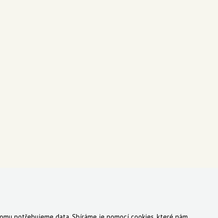
 tomu potřebujeme data. Sbíráme je
pomocí cookies
, které nám