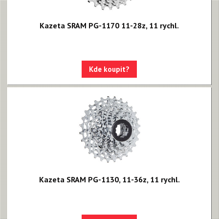
Rival XPLR AXS E1
Kazeta SRAM PG-1170 11-28z, 11 rychl.
Force eTap AXS Iridescent
Force eTap AXS
Rival eTap AXS
Kde koupit?
Apex eTap AXS
XPLR AXS
Red eTap
Red22/Red
Force 1
Force22/Force
Kazeta SRAM PG-1130, 11-36z, 11 rychl.
Rival 1
Rival22/Rival