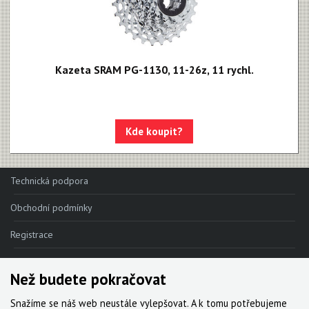
11 speed
10 speed
9 speed
Kazeta SRAM PG-1130, 11-26z, 11 rychl.
8 speed
Kliky, převodníky
Kotoučové brzdy
Kde koupit?
Kotouče
Odvzdušňovací sady
Technická podpora
Osy a pressfity
Obchodní podmínky
Objímky, gripy, lanka
Registrace
Řazení
Reklamace
Řetězy
Než budete pokračovat
Kde nakoupit
Snažíme se náš web neustále vylepšovat. A k tomu potřebujeme