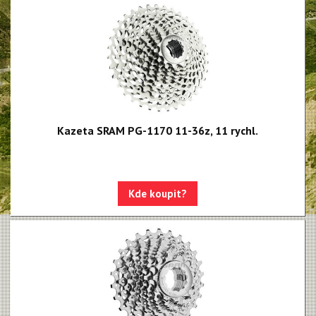
NX Eagle
SX Eagle
X01DH
GX
GX DH
NX
Kazeta SRAM PG-1170 11-36z, 11 rychl.
X5
Hammerhead Karoo
Kde koupit?
Red XPLR AXS E1
Red AXS E1
Force AXS E1
Rival AXS E1
Force XPLR AXS E1