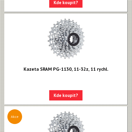
Apex 1
Kde koupit?
Apex
MOTIVE - NEW!!!
MAVEN - NEW!!!
DB8
DB6
DB4
Kazeta SRAM PG-1130, 11-32z, 11 rychl.
Brzdové destičky
Brzdové hadice
Kde koupit?
Kazety
Kazety MTB
Akce
Kazety silniční
12 speed