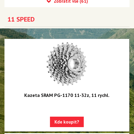
Eagle 90 Transmission
Eagle 70 Transmission
11 SPEED
XX DH Transmission - NEW!!!
Eagle S500 - NEW!!!
Eagle S200 - NEW!!!
Eagle S100 - NEW!!!
XX1 Eagle AXS
X01 Eagle AXS
GX Eagle AXS
Kazeta SRAM PG-1170 11-32z, 11 rychl.
XX1 Eagle
X01 Eagle
Kde koupit?
GX Eagle