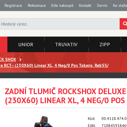
Registrace
Reklamace
Kde nakoupit
Kontakt
Servis
Ke staže
UNIOR
TRUVATIV
ZIPP
CK SHOX
e RCT - (230X60) Linear XL, 4 Neg/0 Pos Tokens, Reb55/
ZADNÍ TLUMIČ ROCKSHOX DELUXE 
(230X60) LINEAR XL, 4 NEG/0 POS
Kód:
00.4118.474.
EAN:
71084591846