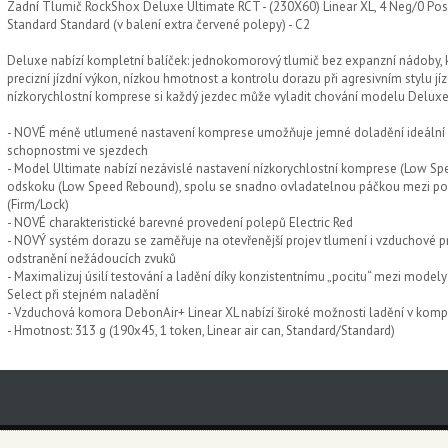
Zadní Tlumič RockShox Deluxe Ultimate RCT - (230X60) Linear XL, 4 Neg/0 Po
Standard Standard (v balení extra červené polepy) - C2
Deluxe nabízí kompletní balíček: jednokomorový tlumič bez expanzní nádoby, k
precizní jízdní výkon, nízkou hmotnost a kontrolu dorazu při agresivním stylu jí
nízkorychlostní komprese si každý jezdec může vyladit chování modelu Deluxe 
- NOVÉ méně utlumené nastavení komprese umožňuje jemné doladění ideální ro
schopnostmi ve sjezdech
- Model Ultimate nabízí nezávislé nastavení nízkorychlostní komprese (Low S
odskoku (Low Speed Rebound), spolu se snadno ovladatelnou páčkou mezi p
(Firm/Lock)
- NOVÉ charakteristické barevné provedení polepů Electric Red
- NOVÝ systém dorazu se zaměřuje na otevřenější projev tlumení i vzduchové pr
odstranění nežádoucích zvuků
- Maximalizuj úsilí testování a ladění díky konzistentnímu „pocitu“ mezi mode
Select při stejném naladění
- Vzduchová komora DebonAir+ Linear XL nabízí široké možnosti ladění v kom
- Hmotnost: 313 g (190x45, 1 token, Linear air can, Standard/Standard)