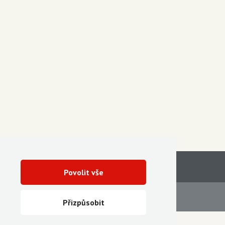
Povolit vše
Servis
Ke stažení
Přizpůsobit
Vytvořila digitální agentura FEO