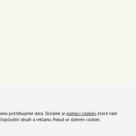
 tomu potřebujeme data. Sbíráme je
pomocí cookies
, které nám
ky
Registrace
Reklamace
Kde nakoupit
Kontakt
řizpůsobit obsah a reklamu. Pokud se sběrem cookies
tný, s.r.o.
|
Zásady cookies