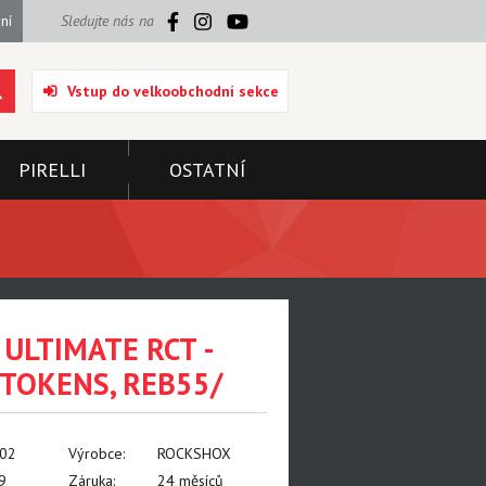
ní
Sledujte nás na
Vstup do velkoobchodní sekce
PIRELLI
OSTATNÍ
ULTIMATE RCT -
 TOKENS, REB55/
002
Výrobce:
ROCKSHOX
9
Záruka:
24 měsíců