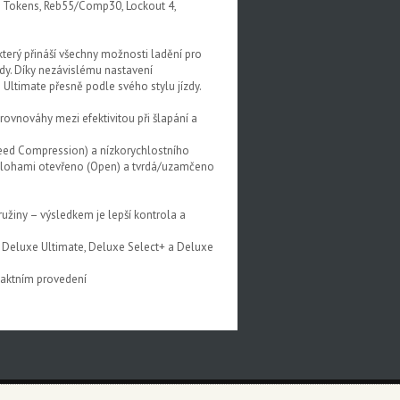
s Tokens, Reb55/Comp30, Lockout 4,
terý přináší všechny možnosti ladění pro
zdy. Díky nezávislému nastavení
Ultimate přesně podle svého stylu jízdy.
vnováhy mezi efektivitou při šlapání a
peed Compression) a nízkorychlostního
olohami otevřeno (Open) a tvrdá/uzamčeno
užiny – výsledkem je lepší kontrola a
ly Deluxe Ultimate, Deluxe Select+ a Deluxe
paktním provedení