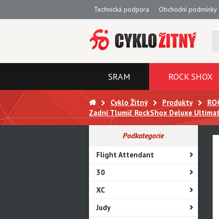
Technická podpora
Obchodní podmínky
SRAM
ROCK SHOX
Cyklo Žitný
Produkty
RO
Zadní Tlumič RockShox Deluxe Ultimat
Podkategorie
Flight Attendant
30
XC
Judy