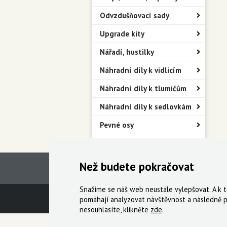
Odvzdušňovací sady
Upgrade kity
Nářadí, hustilky
Náhradní díly k vidlicím
Náhradní díly k tlumičům
Náhradní díly k sedlovkám
Pevné osy
Blatníky
Než budete pokračovat
Snažíme se náš web neustále vylepšovat. A k
Technická podpora
Obchodní podmín
pomáhají analyzovat návštěvnost a následně p
nesouhlasíte, klikněte
zde
.
© 2000-2026 Všechna práva vyhrazena,
Cyklo Ži