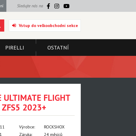
ní
Sledujte nás na
Vstup do velkoobchodní sekce
PIRELLI
OSTATNÍ
 ULTIMATE FLIGHT
 ZFS5 2023+
011
Výrobce:
ROCKSHOX
1
Záruka:
24 měsíců