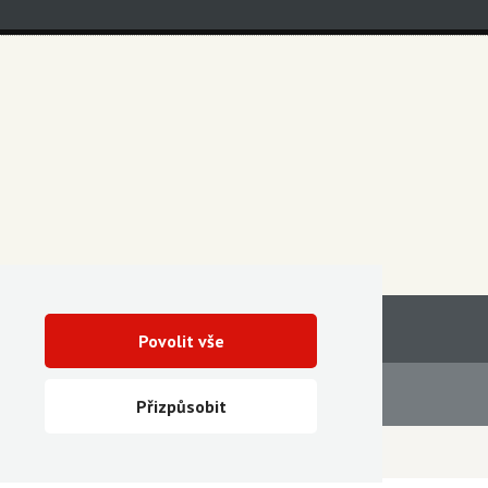
Povolit vše
Servis
Ke stažení
Přizpůsobit
Vytvořila digitální agentura FEO