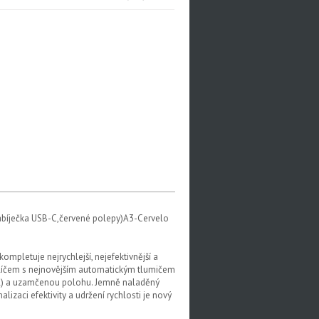
bíječka USB-C,červené polepy)A3-Cervelo
ompletuje nejrychlejší, nejefektivnější a
e klíčem s nejnovějším automatickým tlumičem
dal) a uzamčenou polohu. Jemně naladěný
izaci efektivity a udržení rychlosti je nový