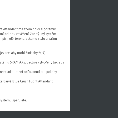
ight Attendant má zcela nový algoritmus,
ktní polohu zavěšení. Žádný jiný systém
ři jízdě, terénu, vašemu stylu a vašim
zdce, aby mohl činit chytřejší,
ystému SRAM AXS, pečlivě vytvořený tak, aby
ompresní tlumení odfouknutí pro polohy
ké barvě Blue Crush Flight Attendant.
systému spárujete.