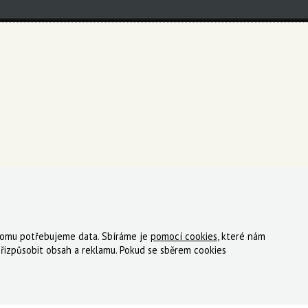
 tomu potřebujeme data. Sbíráme je
pomocí cookies
, které nám
ky
Registrace
Reklamace
Kde nakoupit
Kontakt
řizpůsobit obsah a reklamu. Pokud se sběrem cookies
tný, s.r.o.
|
Zásady cookies