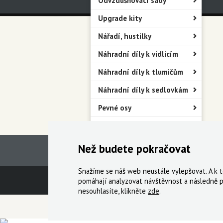
Odvzdušňovací sady
Upgrade kity
Nářadí, hustilky
Náhradní díly k vidlicím
Náhradní díly k tlumičům
Náhradní díly k sedlovkám
Pevné osy
Blatníky
Než budete pokračovat
Snažíme se náš web neustále vylepšovat. A k
Technická podpora
Obchodní podmín
pomáhají analyzovat návštěvnost a následně p
nesouhlasíte, klikněte
zde
.
© 2000-2026 Všechna práva vyhrazena,
Cyklo Ži