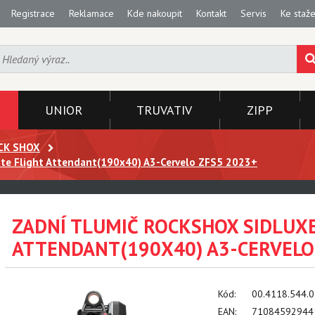
Registrace
Reklamace
Kde nakoupit
Kontakt
Servis
Ke staže
UNIOR
TRUVATIV
ZIPP
CK SHOX
ate Flight Attendant(190x40) A3-Cervelo ZFS5 2023+
ZADNÍ TLUMIČ ROCKSHOX SIDLUXE
ATTENDANT(190X40) A3-CERVELO
Kód:
00.4118.544.
EAN:
71084592944