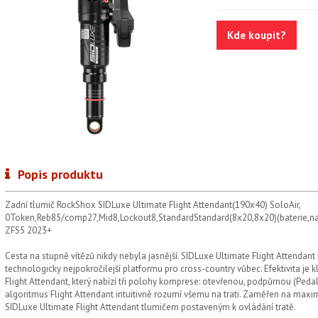
Kde koupit?
Popis produktu
Zadní tlumič RockShox SIDLuxe Ultimate Flight Attendant(190x40) SoloAir,
0Token,Reb85/comp27,Mid8,Lockout8,StandardStandard(8x20,8x20)(baterie,na
ZFS5 2023+
Cesta na stupně vítězů nikdy nebyla jasnější. SIDLuxe Ultimate Flight Attendant k
technologicky nejpokročilejší platformu pro cross-country vůbec. Efektivita j
Flight Attendant, který nabízí tři polohy komprese: otevřenou, podpůrnou (Pe
algoritmus Flight Attendant intuitivně rozumí všemu na trati. Zaměřen na maximal
SIDLuxe Ultimate Flight Attendant tlumičem postaveným k ovládání tratě.