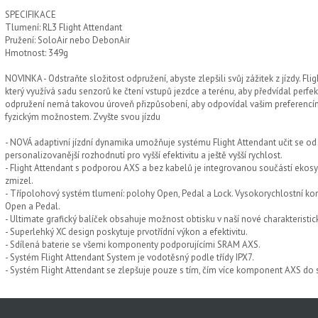
SPECIFIKACE
Tlumení: RL3 Flight Attendant
Pružení: SoloAir nebo DebonAir
Hmotnost: 349g
NOVINKA - Odstraňte složitost odpružení, abyste zlepšili svůj zážitek z jízdy. Fl
který využívá sadu senzorů ke čtení vstupů jezdce a terénu, aby předvídal perfe
odpružení nemá takovou úroveň přizpůsobení, aby odpovídal vašim preferencím p
fyzickým možnostem. Zvyšte svou jízdu
- NOVÁ adaptivní jízdní dynamika umožňuje systému Flight Attendant učit se od je
personalizovanější rozhodnutí pro vyšší efektivitu a ještě vyšší rychlost.
- Flight Attendant s podporou AXS a bez kabelů je integrovanou součástí ekos
zmizel.
- Třípolohový systém tlumení: polohy Open, Pedal a Lock. Vysokorychlostní k
Open a Pedal.
- Ultimate grafický balíček obsahuje možnost obtisku v naší nové charakteristic
- Superlehký XC design poskytuje prvotřídní výkon a efektivitu.
- Sdílená baterie se všemi komponenty podporujícími SRAM AXS.
- Systém Flight Attendant System je vodotěsný podle třídy IPX7.
- Systém Flight Attendant se zlepšuje pouze s tím, čím více komponent AXS do 