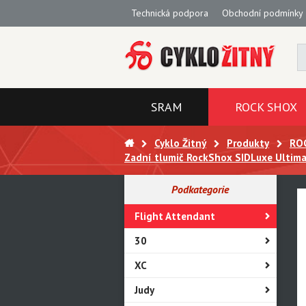
Technická podpora
Obchodní podmínky
SRAM
ROCK SHOX
Cyklo Žitný
Produkty
RO
Zadní tlumič RockShox SIDLuxe Ultim
Podkategorie
Flight Attendant
30
XC
Judy