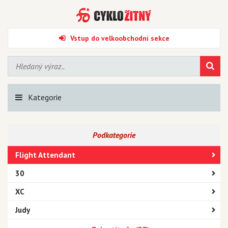
Vstup do velkoobchodní sekce
Kategorie
Podkategorie
Flight Attendant
30
XC
Judy