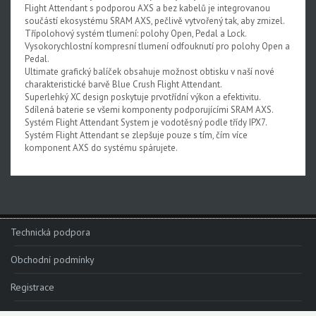
Flight Attendant s podporou AXS a bez kabelů je integrovanou
součástí ekosystému SRAM AXS, pečlivě vytvořený tak, aby zmizel.
Třípolohový systém tlumení: polohy Open, Pedal a Lock.
Vysokorychlostní kompresní tlumení odfouknutí pro polohy Open a
Pedal.
Ultimate grafický balíček obsahuje možnost obtisku v naší nové
charakteristické barvě Blue Crush Flight Attendant.
Superlehký XC design poskytuje prvotřídní výkon a efektivitu.
Sdílená baterie se všemi komponenty podporujícími SRAM AXS.
Systém Flight Attendant System je vodotěsný podle třídy IPX7.
Systém Flight Attendant se zlepšuje pouze s tím, čím více
komponent AXS do systému spárujete.
Technická podpora
Obchodní podmínky
Registrace
Reklamace