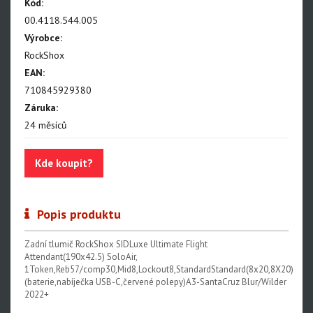
Kód:
Paragon
00.4118.544.005
Výrobce:
Rudy
RockShox
Monarch, Monarch Plus
EAN:
SIDLuxe
710845929380
Záruka:
Deluxe, Super Deluxe
24 měsíců
Super Deluxe - NEW!!!
Kde koupit?
Vivid - NEW!!!
Reverb AXS - NEW!!!
Popis produktu
Reverb AXS XPLR
Reverb
Zadní tlumič RockShox SIDLuxe Ultimate Flight
Attendant(190x42.5) SoloAir,
1Token,Reb57/comp30,Mid8,Lockout8,StandardStandard(8x20,8X20)
Oleje, maziva, kapaliny
(baterie,nabíječka USB-C,červené polepy)A3-SantaCruz Blur/Wilder
2022+
Odvzdušňovací sady