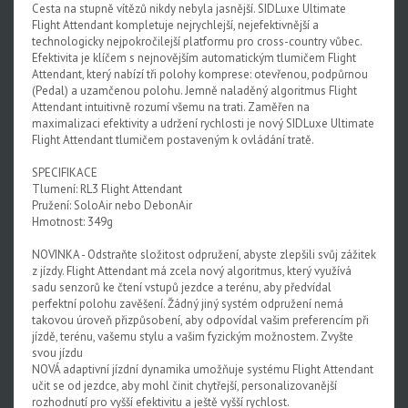
Cesta na stupně vítězů nikdy nebyla jasnější. SIDLuxe Ultimate
Upgrade kity
Flight Attendant kompletuje nejrychlejší, nejefektivnější a
technologicky nejpokročilejší platformu pro cross-country vůbec.
Nářadí, hustilky
Efektivita je klíčem s nejnovějším automatickým tlumičem Flight
Attendant, který nabízí tři polohy komprese: otevřenou, podpůrnou
Náhradní díly k vidlicím
(Pedal) a uzamčenou polohu. Jemně naladěný algoritmus Flight
Attendant intuitivně rozumí všemu na trati. Zaměřen na
Náhradní díly k tlumičům
maximalizaci efektivity a udržení rychlosti je nový SIDLuxe Ultimate
Flight Attendant tlumičem postaveným k ovládání tratě.
Náhradní díly k sedlovkám
SPECIFIKACE
Pevné osy
Tlumení: RL3 Flight Attendant
Pružení: SoloAir nebo DebonAir
Blatníky
Hmotnost: 349g
NOVINKA - Odstraňte složitost odpružení, abyste zlepšili svůj zážitek
z jízdy. Flight Attendant má zcela nový algoritmus, který využívá
sadu senzorů ke čtení vstupů jezdce a terénu, aby předvídal
perfektní polohu zavěšení. Žádný jiný systém odpružení nemá
takovou úroveň přizpůsobení, aby odpovídal vašim preferencím při
jízdě, terénu, vašemu stylu a vašim fyzickým možnostem. Zvyšte
svou jízdu
NOVÁ adaptivní jízdní dynamika umožňuje systému Flight Attendant
učit se od jezdce, aby mohl činit chytřejší, personalizovanější
rozhodnutí pro vyšší efektivitu a ještě vyšší rychlost.