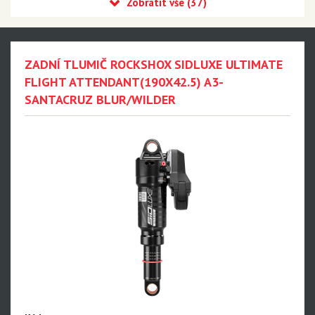
Recon
Reba
Sid
ZADNÍ TLUMIČ ROCKSHOX SIDLUXE ULTIMATE
35
FLIGHT ATTENDANT(190X42.5) A3-
SANTACRUZ BLUR/WILDER
Revelation
Sektor
Pike
Psylo
Yari
Lyrik - NEW!!!
Zeb - NEW!!!
Domain
BoXXer - NEW!!!