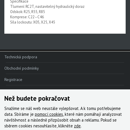
Specifikace
Tlumení: RC2T, nastavitelný hydraulický doraz
Odskok: R25, R55, R85
Komprese: C22–C46
Síla lockoutu: X05, X25, X45
Technická podpora
Obchodní podmínky
Registrace
Reklamace
Než budete pokračovat
Kde nakoupit
Snažíme se náš web neustále vylepšovat. A k tomu potřebujeme
Kontakt
data. Sbíráme je
pomocí cookies
, které nám pomáhají analyzovat
návštěvnost a následně přizpůsobit obsah a reklamu. Pokud se
Servis
sběrem cookies nesouhlasíte, klikněte
zde
.