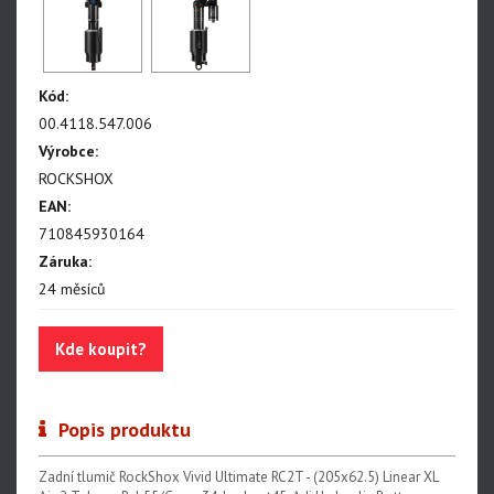
Paragon
Rudy
Kód:
Monarch, Monarch Plus
00.4118.547.006
SIDLuxe
Výrobce:
ROCKSHOX
Deluxe, Super Deluxe
EAN:
Super Deluxe - NEW!!!
710845930164
Vivid - NEW!!!
Záruka:
24 měsíců
Reverb AXS - NEW!!!
Reverb AXS XPLR
Kde koupit?
Reverb
Popis produktu
Oleje, maziva, kapaliny
Zadní tlumič RockShox Vivid Ultimate RC2T - (205x62.5) Linear XL
Odvzdušňovací sady