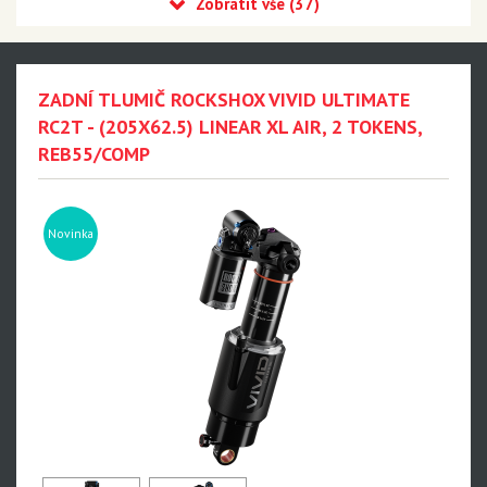
Recon
Reba
Sid
ZADNÍ TLUMIČ ROCKSHOX VIVID ULTIMATE
35
RC2T - (205X62.5) LINEAR XL AIR, 2 TOKENS,
REB55/COMP
Revelation
Sektor
Pike
Novinka
Psylo
Yari
Lyrik - NEW!!!
Zeb - NEW!!!
Domain
BoXXer - NEW!!!