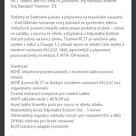
Air, 2 Tokens, Reb55/Comp34, Lockout45, Adj Hydraulic Bottom
Out,Standard Trunnion - D1
Upgrade kity
Ověřený ve Světovém poháru a připravený na maximální nasazení
Nářadí, hustilky
– Vivid Ultimate nastavuje nový standard ve sjezdovém výkonu.
Vzduchové pružení LinearXL nabízí projev podobný pružině – citlivá
Náhradní díly k vidlicím
na začátku, s oporou ve středu a doplněná o Adjustable Bottom
Out pro jistotu na konci zdvihu. Tlumení RC2T je navrženo jako
Náhradní díly k tlumičům
systém s vidlicí a Charger 3.2, přináší oporu ve střední části zdvihu a
intuitivní nastavení HSC/LSC. Větší, agresivnější a připravený
Náhradní díly k sedlovkám
posouvat limity na enduro, E-MTB i DH kolech.
Pevné osy
Vlastnosti
NOVÉ vzduchové pružení LinearXL s možností ladění pomocí
Blatníky
tokenů
NOVÉ tlumení RC2T se širokým rozsahem nastavení HSC/LSC bez
vzájemného ovlivnění
Číselné nastavení komprese pro snadné ladění
NOVÝ základní ventil (-40 % IFP sil)
Nové ladění hlavního pístu pro oporu ve středu zdvihu
Nastavitelný doraz Adjustable Bottom Out – 5 úrovní
Odnímatelný regulátor odskoku slouží i pro nastavení HSC a ABO
20 kliků odskoku pro široké nastavení
8x30 ložiskový adaptér (volitelné)