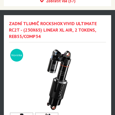
Recon
Reba
Sid
ZADNÍ TLUMIČ ROCKSHOX VIVID ULTIMATE
35
RC2T - (230X65) LINEAR XL AIR, 2 TOKENS,
REB55/COMP34
Revelation
Sektor
Pike
Novinka
Psylo
Yari
Lyrik - NEW!!!
Zeb - NEW!!!
Domain
BoXXer - NEW!!!