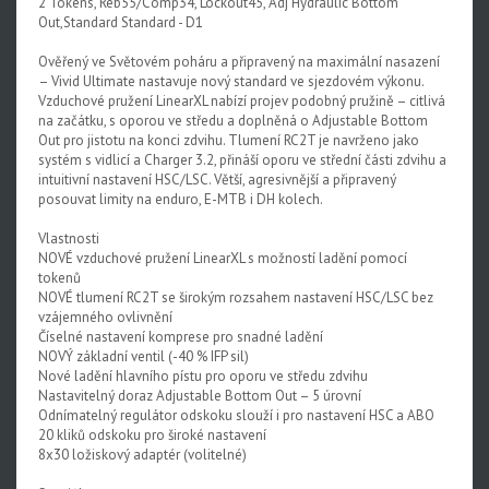
2 Tokens, Reb55/Comp34, Lockout45, Adj Hydraulic Bottom
Out,Standard Standard - D1
Upgrade kity
Ověřený ve Světovém poháru a připravený na maximální nasazení
Nářadí, hustilky
– Vivid Ultimate nastavuje nový standard ve sjezdovém výkonu.
Vzduchové pružení LinearXL nabízí projev podobný pružině – citlivá
Náhradní díly k vidlicím
na začátku, s oporou ve středu a doplněná o Adjustable Bottom
Out pro jistotu na konci zdvihu. Tlumení RC2T je navrženo jako
Náhradní díly k tlumičům
systém s vidlicí a Charger 3.2, přináší oporu ve střední části zdvihu a
intuitivní nastavení HSC/LSC. Větší, agresivnější a připravený
Náhradní díly k sedlovkám
posouvat limity na enduro, E-MTB i DH kolech.
Pevné osy
Vlastnosti
NOVÉ vzduchové pružení LinearXL s možností ladění pomocí
Blatníky
tokenů
NOVÉ tlumení RC2T se širokým rozsahem nastavení HSC/LSC bez
vzájemného ovlivnění
Číselné nastavení komprese pro snadné ladění
NOVÝ základní ventil (-40 % IFP sil)
Nové ladění hlavního pístu pro oporu ve středu zdvihu
Nastavitelný doraz Adjustable Bottom Out – 5 úrovní
Odnímatelný regulátor odskoku slouží i pro nastavení HSC a ABO
20 kliků odskoku pro široké nastavení
8x30 ložiskový adaptér (volitelné)