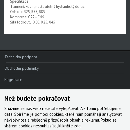
Specifikace
Tlumení: RC2T, nastavitelný hydraulický doraz
Odskok: R25, R55, R85
Komprese: C22–C46
Síla lockoutu: X05, X25, X45
Technická podpora
Obchodní podmínky
Registrace
Reklamace
Než budete pokračovat
Kde nakoupit
Snažíme se náš web neustále vylepšovat. A k tomu potřebujeme
Kontakt
data. Sbíráme je
pomocí cookies
, které nám pomáhají analyzovat
návštěvnost a následně přizpůsobit obsah a reklamu. Pokud se
Servis
sběrem cookies nesouhlasíte, klikněte
zde
.