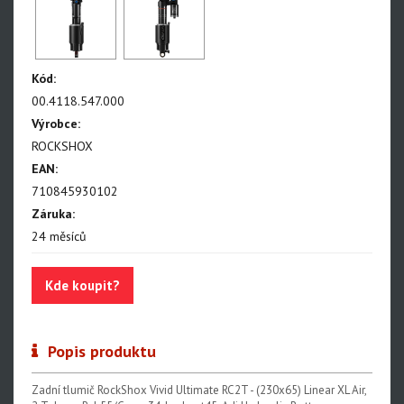
Paragon
Rudy
Kód:
Monarch, Monarch Plus
00.4118.547.000
SIDLuxe
Výrobce:
ROCKSHOX
Deluxe, Super Deluxe
EAN:
Super Deluxe - NEW!!!
710845930102
Vivid - NEW!!!
Záruka:
24 měsíců
Reverb AXS - NEW!!!
Reverb AXS XPLR
Kde koupit?
Reverb
Popis produktu
Oleje, maziva, kapaliny
Zadní tlumič RockShox Vivid Ultimate RC2T - (230x65) Linear XL Air,
Odvzdušňovací sady