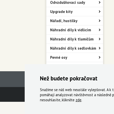
Odvzdušňovací sady
Upgrade kity
Nářadí, hustilky
Náhradní díly k vidlicím
Náhradní díly k tlumičům
Náhradní díly k sedlovkám
Pevné osy
Blatníky
Než budete pokračovat
Snažíme se náš web neustále vylepšovat. A k
Technická podpora
Obchodní podmín
pomáhají analyzovat návštěvnost a následně p
nesouhlasíte, klikněte
zde
.
© 2000-2026 Všechna práva vyhrazena,
Cyklo Ži