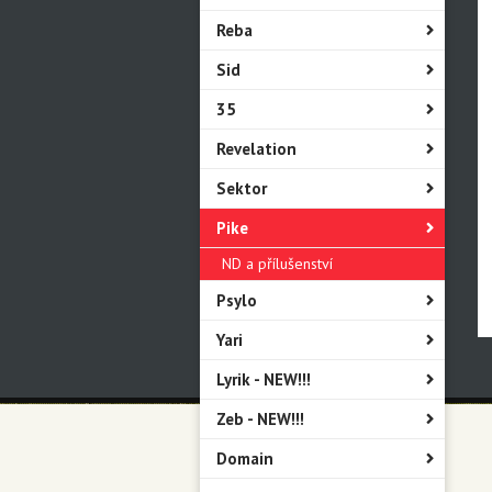
Reba
Sid
35
Revelation
Sektor
Pike
ND a přílušenství
Psylo
Yari
Lyrik - NEW!!!
Zeb - NEW!!!
Domain