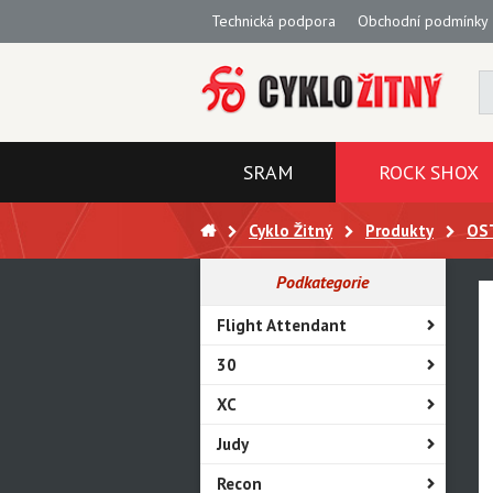
Technická podpora
Obchodní podmínky
SRAM
ROCK SHOX
Cyklo Žitný
Produkty
OS
Podkategorie
Flight Attendant
30
XC
Judy
Recon