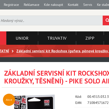
Registrace
Reklamace
Kde nakoupit
Kontakt
Servis
Ke staže
UNIOR
TRUVATIV
ZIPP
TATNÍ
Základní servisní kit Rockshox (gufera, pěnové kroužky, 
ZÁKLADNÍ SERVISNÍ KIT ROCKSHO
KROUŽKY, TĚSNĚNÍ) - PIKE SOLO AI
Kód:
00.4315.032.
Akce
EAN:
71084571672