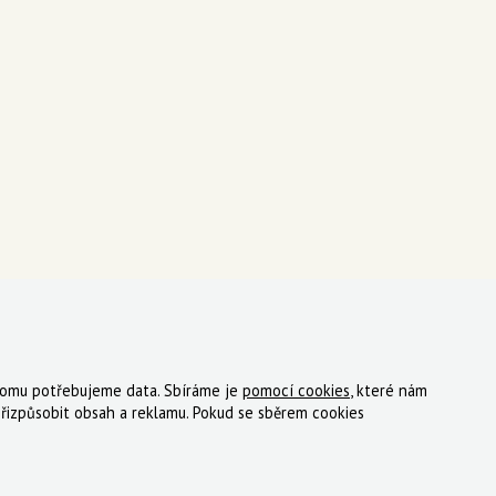
 tomu potřebujeme data. Sbíráme je
pomocí cookies
, které nám
ky
Registrace
Reklamace
Kde nakoupit
Kontakt
řizpůsobit obsah a reklamu. Pokud se sběrem cookies
tný, s.r.o.
|
Zásady cookies