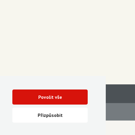
Povolit vše
Servis
Ke stažení
Přizpůsobit
Vytvořila digitální agentura FEO