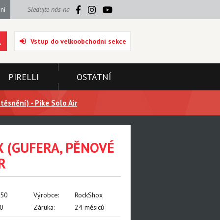
ní
Sledujte nás na
Vstup do velkoobchodní sekce
PIRELLI
OSTATNÍ
těsnění) - Pike Solo Air
X (GUFERA, PĚNOVÉ
R
350
Výrobce:
RockShox
0
Záruka:
24 měsíců