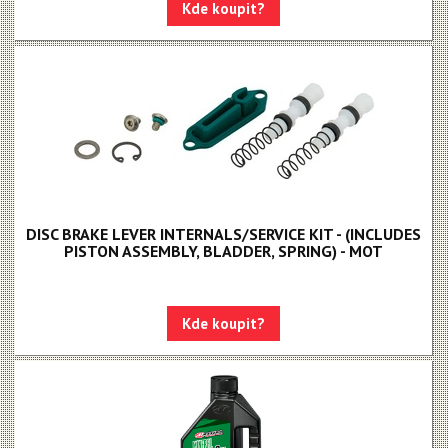
Apex 1
Kde koupit?
Apex
MOTIVE - NEW!!!
MAVEN - NEW!!!
DB8
DB6
DB4
DISC BRAKE LEVER INTERNALS/SERVICE KIT - (INCLUDES
PISTON ASSEMBLY, BLADDER, SPRING) - MOT
Brzdové destičky
Brzdové hadice
Kde koupit?
Kazety
Kliky, převodníky
Kotoučové brzdy