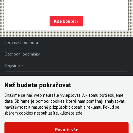
Kde koupit?
Technická podpora
Obchodní podmínky
Registrace
Reklamace
Než budete pokračovat
Kde nakoupit
Snažíme se náš web neustále vylepšovat. A k tomu potřebujeme
Kontakt
data. Sbíráme je
pomocí cookies
, které nám pomáhají analyzovat
návštěvnost a následně přizpůsobit obsah a reklamu. Pokud se
Servis
sběrem cookies nesouhlasíte, klikněte
zde
.
Ke stažení
Povolit vše