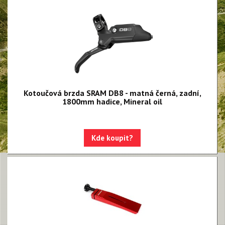
NX Eagle
SX Eagle
X01DH
GX
GX DH
NX
Kotoučová brzda SRAM DB8 - matná černá, zadní,
1800mm hadice, Mineral oil
X5
Hammerhead Karoo
Kde koupit?
Red XPLR AXS E1
Red AXS E1
Force AXS E1
Rival AXS E1
Force XPLR AXS E1