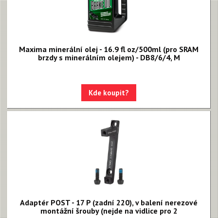
Kotouče
Odvzdušňovací sady
Osy a pressfity
Maxima minerální olej - 16.9 fl oz/500ml (pro SRAM
brzdy s minerálním olejem) - DB8/6/4, M
Objímky, gripy, lanka
Řazení
Kde koupit?
Řetězy
Adaptér POST - 17 P (zadní 220), v balení nerezové
montážní šrouby (nejde na vidlice pro 2