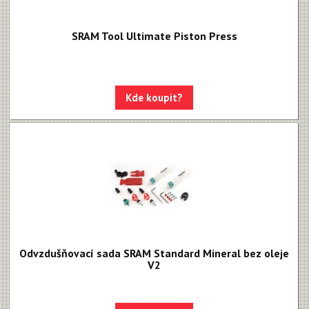
Rival XPLR AXS E1
SRAM Tool Ultimate Piston Press
Force eTap AXS Iridescent
Force eTap AXS
Rival eTap AXS
Kde koupit?
Apex eTap AXS
XPLR AXS
Red eTap
Red22/Red
Force 1
Force22/Force
Odvzdušňovací sada SRAM Standard Mineral bez oleje
V2
Rival 1
Rival22/Rival