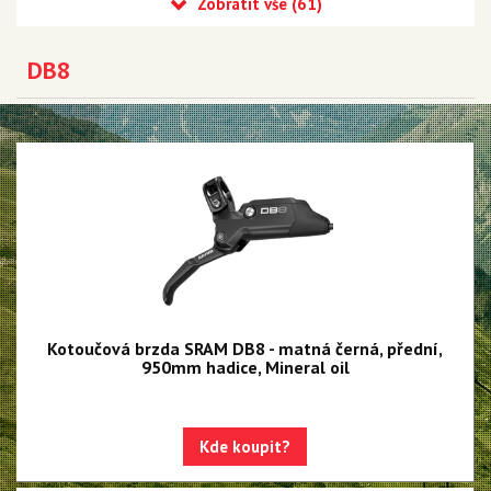
Eagle 90 Transmission
Eagle 70 Transmission
DB8
XX DH Transmission - NEW!!!
Eagle S500 - NEW!!!
Eagle S200 - NEW!!!
Eagle S100 - NEW!!!
XX1 Eagle AXS
X01 Eagle AXS
GX Eagle AXS
Kotoučová brzda SRAM DB8 - matná černá, přední,
950mm hadice, Mineral oil
XX1 Eagle
X01 Eagle
Kde koupit?
GX Eagle