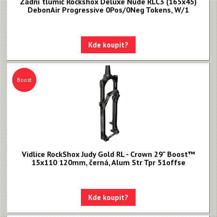
Zadní tlumič Rockshox Deluxe Nude RLC3 (165x45)
DebonAir Progressive 0Pos/0Neg Tokens, W/1
Kde koupit?
Boost
Vidlice RockShox Judy Gold RL - Crown 29" Boost™
15x110 120mm, černá, Alum Str Tpr 51offse
Kde koupit?