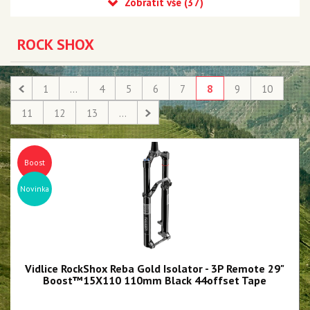
Recon
Reba
ROCK SHOX
Sid
35
1
...
4
5
6
7
8
9
10
Revelation
11
12
13
...
Sektor
Pike
Boost
Psylo
Novinka
Yari
Lyrik - NEW!!!
Zeb - NEW!!!
Vidlice RockShox Reba Gold Isolator - 3P Remote 29"
Domain
Boost™15X110 110mm Black 44offset Tape
BoXXer - NEW!!!