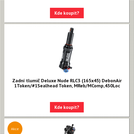
Kde koupit?
Zadní tlumič Deluxe Nude RLC3 (165x45) DebonAir
1Token/#1Sealhead Token, MReb/MComp,430Loc
Kde koupit?
Akce