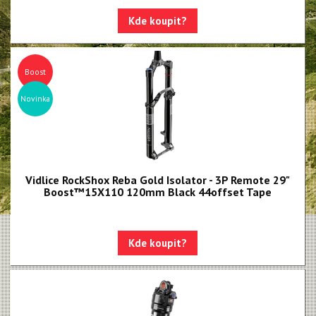
Paragon
Kde koupit?
Rudy
Monarch, Monarch Plus
Boost
SIDLuxe
Novinka
Deluxe, Super Deluxe
Super Deluxe - NEW!!!
Vivid - NEW!!!
Vidlice RockShox Reba Gold Isolator - 3P Remote 29"
Boost™15X110 120mm Black 44offset Tape
Reverb AXS - NEW!!!
Reverb AXS XPLR
Reverb
Kde koupit?
Oleje, maziva, kapaliny
Odvzdušňovací sady