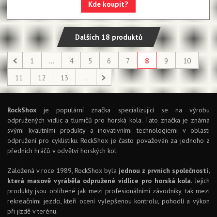
Kde koupit?
Dalších 18 produktů
1
...
4
5
6
7
8
9
10
11
12
13
...
RockShox
je populární značka specializující se na výrobu
odpružených vidlic a tlumičů pro horská kola. Tato značka je známá
svými kvalitními produkty a inovativními technologiemi v oblasti
odpružení pro cyklistiku. RockShox je často považován za jednoho z
předních hráčů v odvětví horských kol.
Založená v roce 1989, RockShox byla
jednou z prvních společností,
která masově vyráběla odpružené vidlice pro horská kola
. Jejich
produkty jsou oblíbené jak mezi profesionálními závodníky, tak mezi
rekreačními jezdci, kteří ocení vylepšenou kontrolu, pohodlí a výkon
při jízdě v terénu.