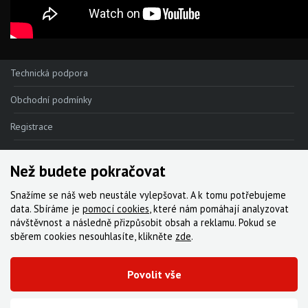
Technická podpora
Obchodní podmínky
Registrace
Reklamace
Než budete pokračovat
Kde nakoupit
Snažíme se náš web neustále vylepšovat. A k tomu potřebujeme
Kontakt
data. Sbíráme je
pomocí cookies
, které nám pomáhají analyzovat
návštěvnost a následně přizpůsobit obsah a reklamu. Pokud se
Servis
sběrem cookies nesouhlasíte, klikněte
zde
.
Ke stažení
Povolit vše
© 2000-2026 Všechna práva vyhrazena,
Cyklo Žitný, s.r.o.
|
Zásady cookies
Vytvořila digitální agentura FEO