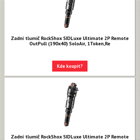
Upgrade kity
Nářadí, hustilky
Náhradní díly k vidlicím
Zadní tlumič RockShox SIDLuxe Ultimate 2P Remote
Náhradní díly k tlumičům
OutPull (190x40) SoloAir, 1Token,Re
Náhradní díly k sedlovkám
Pevné osy
Kde koupit?
Blatníky
Zadní tlumič RockShox SIDLuxe Ultimate 2P Remote