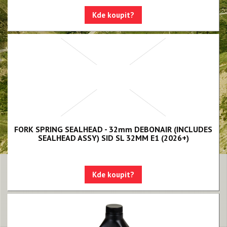
Paragon
Kde koupit?
Rudy
Monarch, Monarch Plus
SIDLuxe
Deluxe, Super Deluxe
Super Deluxe - NEW!!!
Vivid - NEW!!!
FORK SPRING SEALHEAD - 32mm DEBONAIR (INCLUDES
SEALHEAD ASSY) SID SL 32MM E1 (2026+)
Reverb AXS - NEW!!!
Reverb AXS XPLR
Reverb
Kde koupit?
Oleje, maziva, kapaliny
Odvzdušňovací sady