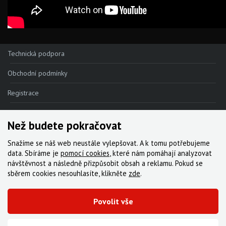
Technická podpora
Obchodní podmínky
Registrace
Reklamace
Než budete pokračovat
Kde nakoupit
Snažíme se náš web neustále vylepšovat. A k tomu potřebujeme
Kontakt
data. Sbíráme je
pomocí cookies
, které nám pomáhají analyzovat
návštěvnost a následně přizpůsobit obsah a reklamu. Pokud se
Servis
sběrem cookies nesouhlasíte, klikněte
zde
.
Ke stažení
Povolit vše
© 2000-2026 Všechna práva vyhrazena,
Cyklo Žitný, s.r.o.
|
Zásady cookies
Vytvořila digitální agentura FEO