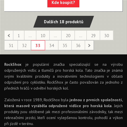
Kde koupit?
Dalších 18 produktů
1
...
10
...
20
...
29
30
31
32
33
34
35
36
RockShox
je populární značka specializující se na výrobu
odpružených vidlic a tlumičů pro horská kola. Tato značka je známá
svými kvalitními produkty a inovativními technologiemi v oblasti
odpružení pro cyklistiku. RockShox je často považován za jednoho z
předních hráčů v odvětví horských kol.
Založená v roce 1989, RockShox byla
jednou z prvních společností,
která masově vyráběla odpružené vidlice pro horská kola
. Jejich
produkty jsou oblíbené jak mezi profesionálními závodníky, tak mezi
rekreačními jezdci, kteří ocení vylepšenou kontrolu, pohodlí a výkon
při jízdě v terénu.