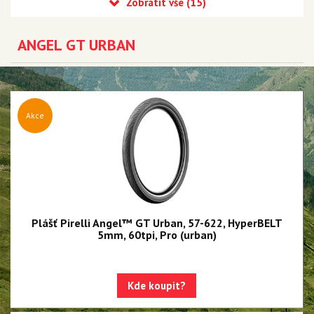
MTB DH
E-MTB
ANGEL GT URBAN
Silniční Závodní
Silniční Endurance
Silniční galusky
Akce
Gravel a Cyklokrosové
Trekingové a městské
Angel XT Urban
Angel DT Urban
Angel GT Urban
Plášť Pirelli Angel™ GT Urban, 57-622, HyperBELT
5mm, 60tpi, Pro (urban)
Duše SmarTUBE
Duše butyl
Kde koupit?
Bezdušové těsnící tmely