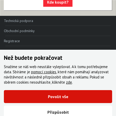
Kde koupit?
Technická podpora
Obchodní podmínky
Registrace
Reklamace
Než budete pokračovat
Kde nakoupit
Snažíme se náš web neustále vylepšovat. A k tomu potřebujeme
Kontakt
data. Sbíráme je
pomocí cookies
, které nám pomáhají analyzovat
návštěvnost a následně přizpůsobit obsah a reklamu. Pokud se
Servis
sběrem cookies nesouhlasíte, klikněte
zde
.
Ke stažení
Povolit vše
© 2000-2026 Všechna práva vyhrazena,
Cyklo Žitný, s.r.o.
|
Zásady cookies
Vytvořila digitální agentura FEO
Přizpůsobit