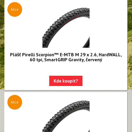
Bezdušové ventilky
Akce
Plášť Pirelli Scorpion™ E-MTB M 29 x 2.6, HardWALL,
60 tpi, SmartGRIP Gravity, červený
Kde koupit?
Akce