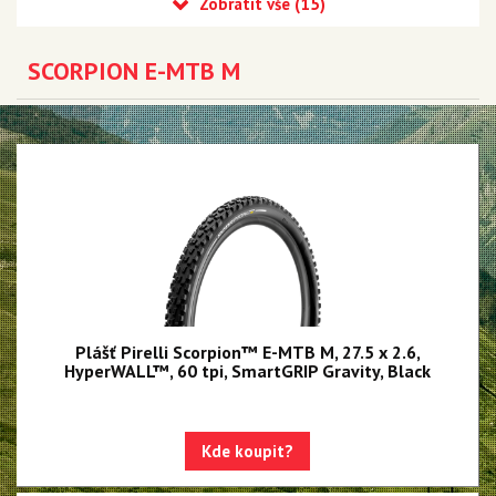
MTB DH
E-MTB
SCORPION E-MTB M
Scorpion E-MTB M
Scorpion E-MTB R
Scorpion E-MTB S
Silniční Závodní
Silniční Endurance
Silniční galusky
Gravel a Cyklokrosové
Trekingové a městské
Plášť Pirelli Scorpion™ E-MTB M, 27.5 x 2.6,
HyperWALL™, 60 tpi, SmartGRIP Gravity, Black
Duše SmarTUBE
Duše butyl
Kde koupit?
Bezdušové těsnící tmely