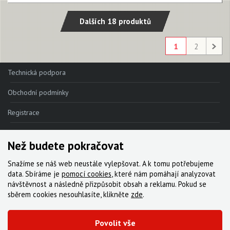
Dalších 18 produktů
1
2
Technická podpora
Obchodní podmínky
Registrace
Reklamace
Než budete pokračovat
Kde nakoupit
Snažíme se náš web neustále vylepšovat. A k tomu potřebujeme
Kontakt
data. Sbíráme je
pomocí cookies
, které nám pomáhají analyzovat
návštěvnost a následně přizpůsobit obsah a reklamu. Pokud se
Servis
sběrem cookies nesouhlasíte, klikněte
zde
.
Ke stažení
Povolit vše