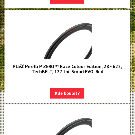
P4 Sport
Silniční Endurance
Silniční galusky
Gravel a Cyklokrosové
Trekingové a městské
Duše SmarTUBE
Plášť Pirelli P ZERO™ Race Colour Edition, 28 - 622,
Duše butyl
TechBELT, 127 tpi, SmartEVO, Red
Bezdušové těsnící tmely
Bezdušové ventilky
Kde koupit?