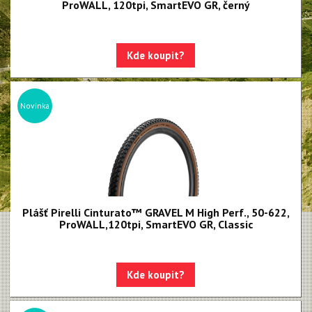
Cinturato Gravel H
ProWALL, 120tpi, SmartEVO GR, černý
Cinturato Gravel M
Cinturato Gravel RC
Kde koupit?
Cinturato Gravel RC-X
Cinturato Gravel S
Novinka
Cinturato Cross H
Cinturato Cross M
Cinturato Adventure
Cinturato All Road
Trekingové a městské
Plášť Pirelli Cinturato™ GRAVEL M High Perf., 50-622,
Duše SmarTUBE
ProWALL,120tpi, SmartEVO GR, Classic
Duše butyl
Bezdušové těsnící tmely
Kde koupit?
Bezdušové ventilky