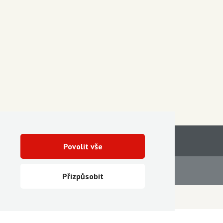
Povolit vše
Servis
Ke stažení
Přizpůsobit
Vytvořila digitální agentura FEO