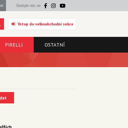
ní
Sledujte nás na
Vstup do velkoobchodní sekce
PIRELLI
OSTATNÍ
dat
ažších