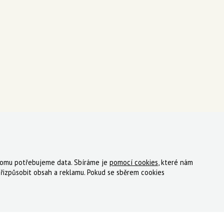
 tomu potřebujeme data. Sbíráme je
pomocí cookies
, které nám
ky
Registrace
Reklamace
Kde nakoupit
Kontakt
řizpůsobit obsah a reklamu. Pokud se sběrem cookies
tný, s.r.o.
|
Zásady cookies