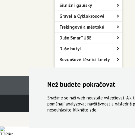
Silniční galusky
Gravel a Cyklokrosové
Trekingové a městské
Duše SmarTUBE
Duše butyl
Bezdušové těsnící tmely
Bezdušové ventilky
Než budete pokračovat
Snažíme se náš web neustále vylepšovat. A k
Technická podpora
Obchodní podmín
pomáhají analyzovat návštěvnost a následně p
nesouhlasíte, klikněte
zde
.
© 2000-2026 Všechna práva vyhrazena,
Cyklo Ži