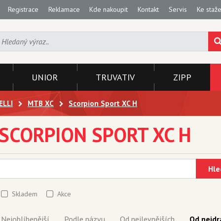
Registrace
Reklamace
Kde nakoupit
Kontakt
Servis
Ke staže
UNIOR
TRUVATIV
ZIPP
ELLI
MTB XC
Scorpion Sport XC H
SCORPION SPORT XC H
Hle
Skladem
Akce
Nejoblíbenější
Podle názvu
Od nejlevnějších
Od nejdr