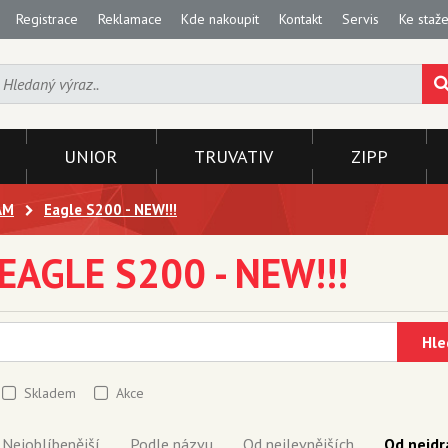
Registrace
Reklamace
Kde nakoupit
Kontakt
Servis
Ke staže
UNIOR
TRUVATIV
ZIPP
AM
Eagle S200 - NEW!!!
EAGLE S200 - NEW!!!
Hle
Skladem
Akce
Nejoblíbenější
Podle názvu
Od nejlevnějších
Od nejdr