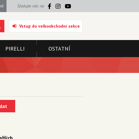
ní
Sledujte nás na
Vstup do velkoobchodní sekce
PIRELLI
OSTATNÍ
dat
ažších