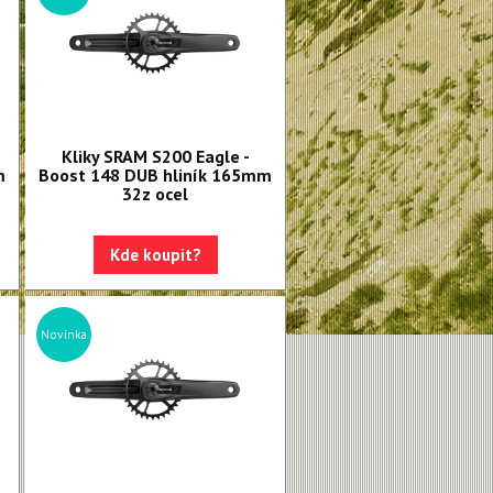
Kliky SRAM S200 Eagle -
m
Boost 148 DUB hliník 165mm
32z ocel
Kde koupit?
Novinka