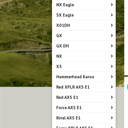
NX Eagle
SX Eagle
X01DH
GX
GX DH
NX
X5
Hammerhead Karoo
Red XPLR AXS E1
Red AXS E1
Force AXS E1
Rival AXS E1