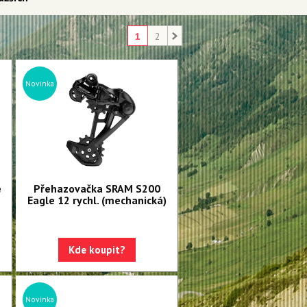
1
2
Novinka
e
Přehazovačka SRAM S200
Eagle 12 rychl. (mechanická)
Kde koupit?
Novinka