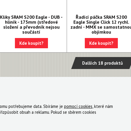
Kliky SRAM S200 Eagle - DUB -
Řadící páčka SRAM S200
hliník - 175mm (středové
Eagle Single Click 12 rychl.
složení a převodník nejsou
zadní - MMX se samostatno
součástí
objímkou
Kde koupit?
Kde koupit?
Dalších 18 produktů
 tomu potřebujeme data. Sbíráme je
pomocí cookies
, které nám
ky
Registrace
Reklamace
Kde nakoupit
Kontakt
řizpůsobit obsah a reklamu. Pokud se sběrem cookies
tný, s.r.o.
|
Zásady cookies