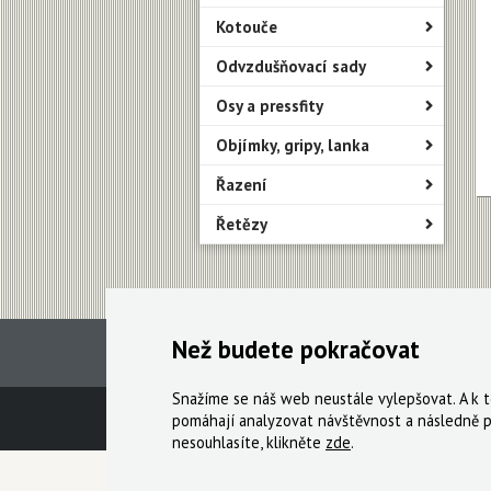
Kotouče
Odvzdušňovací sady
Osy a pressfity
Objímky, gripy, lanka
Řazení
Řetězy
Než budete pokračovat
Snažíme se náš web neustále vylepšovat. A k
Technická podpora
Obchodní podmín
pomáhají analyzovat návštěvnost a následně p
nesouhlasíte, klikněte
zde
.
© 2000-2026 Všechna práva vyhrazena,
Cyklo Ži