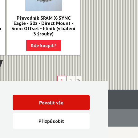
Převodník SRAM X-SYNC
Eagle - 30z - Direct Mount -
u
3mm Offset - hliník (v balení
3 šrouby)
Kde koupit?
1
2
Povolit vše
Servis
Ke stažení
Přizpůsobit
Vytvořila digitální agentura FEO