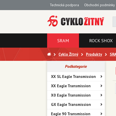
Technická podpora
Obchodní podmínky
SRAM
ROCK SHOX
Cyklo Žitný
Produkty
SR
Podkategorie
XX SL Eagle Transmission
XX Eagle Transmission
X0 Eagle Transmission
GX Eagle Transmission
Eagle 90 Transmission