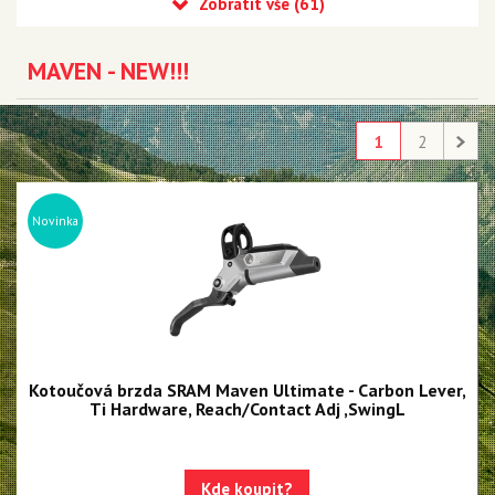
Eagle 90 Transmission
Eagle 70 Transmission
MAVEN - NEW!!!
XX DH Transmission - NEW!!!
Eagle S500 - NEW!!!
1
2
Eagle S200 - NEW!!!
Eagle S100 - NEW!!!
Novinka
XX1 Eagle AXS
X01 Eagle AXS
GX Eagle AXS
XX1 Eagle
Kotoučová brzda SRAM Maven Ultimate - Carbon Lever,
Ti Hardware, Reach/Contact Adj ,SwingL
X01 Eagle
GX Eagle
Kde koupit?