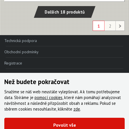
Dalších 18 produktů
1
2
Technická podpora
Obchodní podmínky
Registrace
Reklamace
Než budete pokračovat
Kde nakoupit
Snažíme se náš web neustále vylepšovat. A k tomu potřebujeme
Kontakt
data. Sbíráme je
pomocí cookies
, které nám pomáhají analyzovat
návštěvnost a následně přizpůsobit obsah a reklamu. Pokud se
Servis
sběrem cookies nesouhlasíte, klikněte
zde
.
Ke stažení
Povolit vše