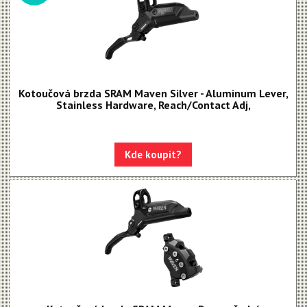
Kotouče
Odvzdušňovací sady
Osy a pressfity
Objímky, gripy, lanka
Kotoučová brzda SRAM Maven Silver - Aluminum Lever,
Stainless Hardware, Reach/Contact Adj,
Řazení
Řetězy
Kde koupit?