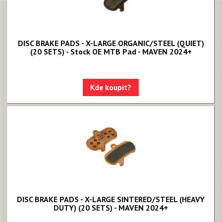
Rival XPLR AXS E1
Force eTap AXS Iridescent
DISC BRAKE PADS - X-LARGE ORGANIC/STEEL (QUIET)
Force eTap AXS
(20 SETS) - Stock OE MTB Pad - MAVEN 2024+
Rival eTap AXS
Apex eTap AXS
Kde koupit?
XPLR AXS
Red eTap
Red22/Red
Force 1
Force22/Force
Rival 1
DISC BRAKE PADS - X-LARGE SINTERED/STEEL (HEAVY
DUTY) (20 SETS) - MAVEN 2024+
Rival22/Rival