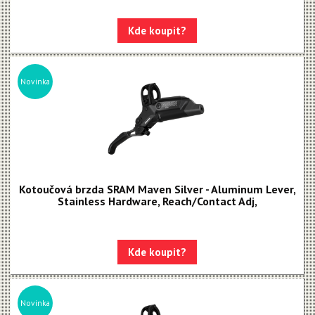
Apex 1
Kde koupit?
Apex
MOTIVE - NEW!!!
MAVEN - NEW!!!
Novinka
DB8
DB6
DB4
Kotoučová brzda SRAM Maven Silver - Aluminum Lever,
Brzdové destičky
Stainless Hardware, Reach/Contact Adj,
Brzdové hadice
Kazety
Kde koupit?
Kliky, převodníky
Kotoučové brzdy
Novinka