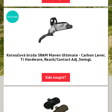
NX Eagle
SX Eagle
Novinka
X01DH
GX
GX DH
NX
Kotoučová brzda SRAM Maven Ultimate - Carbon Lever,
X5
Ti Hardware, Reach/Contact Adj ,SwingL
Hammerhead Karoo
Red XPLR AXS E1
Kde koupit?
Red AXS E1
Force AXS E1
Rival AXS E1
Force XPLR AXS E1